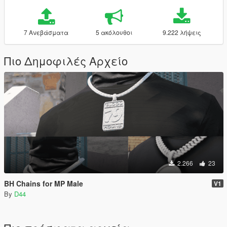
7 Ανεβάσματα
5 ακόλουθοι
9.222 λήψεις
Πιο Δημοφιλές Αρχείο
2.266
23
BH Chains for MP Male
V1
By
D44