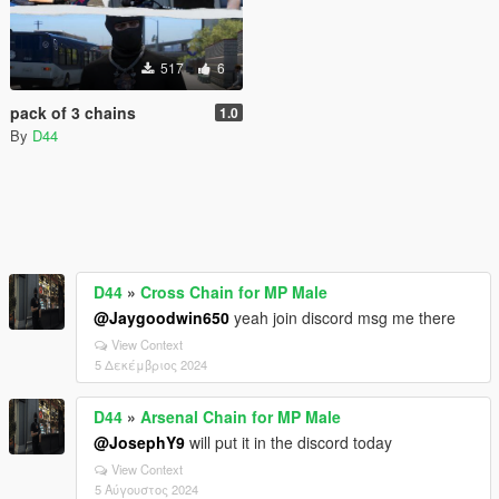
517
6
pack of 3 chains
1.0
By
D44
D44
»
Cross Chain for MP Male
@Jaygoodwin650
yeah join discord msg me there
View Context
5 Δεκέμβριος 2024
D44
»
Arsenal Chain for MP Male
@JosephY9
will put it in the discord today
View Context
5 Αύγουστος 2024