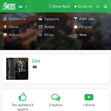
Show Adult
Σύνδεση
Εργαλεία
Οχήματα
Paint Jobs
Όπλα
Scripts
Παίχτης
Χάρτες
Άλλα
More
D44
Του αρέσουν 0
2 σχόλια
1 βίντεο
αρχεία