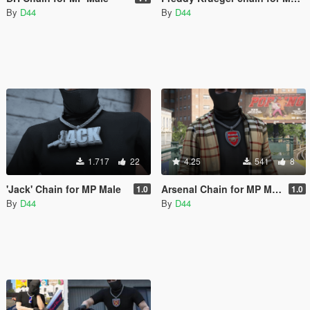
By
D44
By
D44
1.717
22
4.25
541
8
'Jack' Chain for MP Male
Arsenal Chain for MP Male
1.0
1.0
By
D44
By
D44