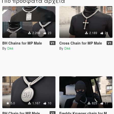
Πιο πρόσφατα αρχεία
2.266
23
2.189
21
BH Chains for MP Male
Cross Chain for MP Male
V1
V1
By
D44
By
D44
5.0
1.167
10
825
17
BH Chain for MP Male
Freddy Krueger chain for MP Male
V1