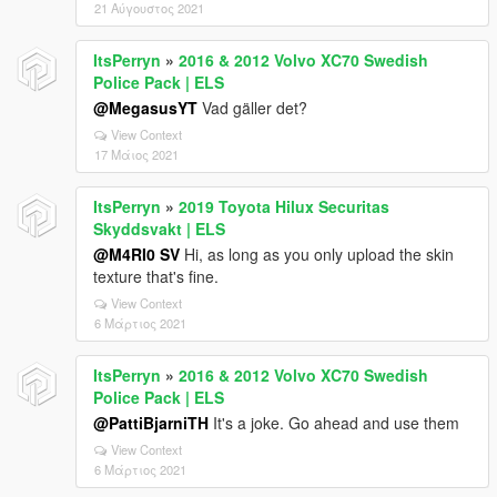
21 Αύγουστος 2021
ItsPerryn
»
2016 & 2012 Volvo XC70 Swedish
Police Pack | ELS
@MegasusYT
Vad gäller det?
View Context
17 Μάιος 2021
ItsPerryn
»
2019 Toyota Hilux Securitas
Skyddsvakt | ELS
@M4RI0 SV
Hi, as long as you only upload the skin
texture that's fine.
View Context
6 Μάρτιος 2021
ItsPerryn
»
2016 & 2012 Volvo XC70 Swedish
Police Pack | ELS
@PattiBjarniTH
It's a joke. Go ahead and use them
View Context
6 Μάρτιος 2021