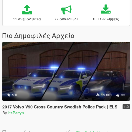
11 Ανεβάσματα
77 ακόλουθοι
100.197 λήψεις
Πιο Δημοφιλές Αρχείο
5.0
19.801
33
2017 Volvo V90 Cross Country Swedish Police Pack | ELS
1.0
By
ItsPerryn