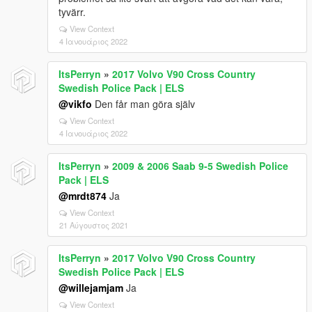
tyvärr.
View Context
4 Ιανουάριος 2022
ItsPerryn
»
2017 Volvo V90 Cross Country
Swedish Police Pack | ELS
@vikfo
Den får man göra själv
View Context
4 Ιανουάριος 2022
ItsPerryn
»
2009 & 2006 Saab 9-5 Swedish Police
Pack | ELS
@mrdt874
Ja
View Context
21 Αύγουστος 2021
ItsPerryn
»
2017 Volvo V90 Cross Country
Swedish Police Pack | ELS
@willejamjam
Ja
View Context