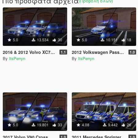
Πιο πρόσφατα αρχεία
(Προβολή όλων)
5.0
13.534
30
5.0
10.151
18
2016 & 2012 Volvo XC70 Swedish Police Pack | ELS
2012 Volkswagen Passat B7 Alltrack Swedish Police | ELS
1.1
1.0
By
ItsPerryn
By
ItsPerryn
5.0
19.801
33
4.08
9.442
26
2017 Volvo V90 Cross Country Swedish Police Pack | ELS
2011 Mercedes Sprinter Swedish Police Pack | ELS
1.0
1.0