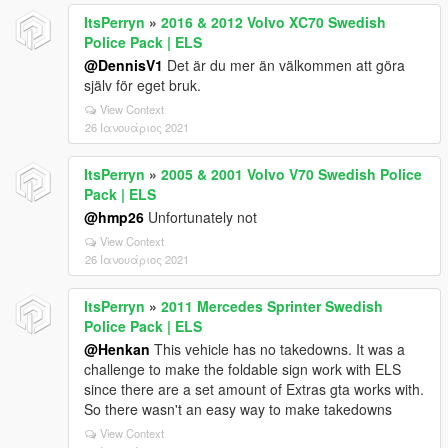
ItsPerryn
»
2016 & 2012 Volvo XC70 Swedish
Police Pack | ELS
@DennisV1
Det är du mer än välkommen att göra
själv för eget bruk.
View Context
26 Ιανουάριος 2021
ItsPerryn
»
2005 & 2001 Volvo V70 Swedish Police
Pack | ELS
@hmp26
Unfortunately not
View Context
26 Ιανουάριος 2021
ItsPerryn
»
2011 Mercedes Sprinter Swedish
Police Pack | ELS
@Henkan
This vehicle has no takedowns. It was a
challenge to make the foldable sign work with ELS
since there are a set amount of Extras gta works with.
So there wasn't an easy way to make takedowns
View Context