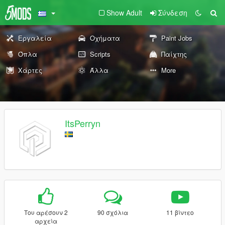
Show Adult
Σύνδεση
Εργαλεία
Οχήματα
Paint Jobs
Όπλα
Scripts
Παίχτης
Χάρτες
Άλλα
More
ItsPerryn
Του αρέσουν 2
90 σχόλια
11 βίντεο
αρχεία