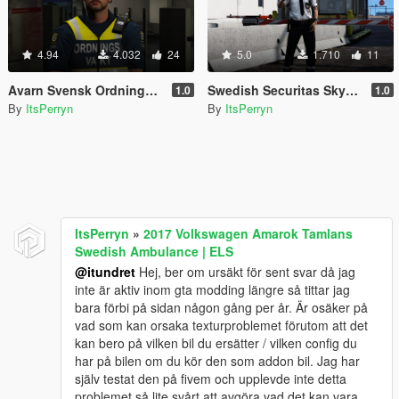
4.94
4.032
24
5.0
1.710
11
Avarn Svensk Ordningsvakt PED | Swedish Avarn Security Guard PED
Swedish Securitas Skyddsvakt Ped
1.0
1.0
By
ItsPerryn
By
ItsPerryn
ItsPerryn
»
2017 Volkswagen Amarok Tamlans
Swedish Ambulance | ELS
@itundret
Hej, ber om ursäkt för sent svar då jag
inte är aktiv inom gta modding längre så tittar jag
bara förbi på sidan någon gång per år. Är osäker på
vad som kan orsaka texturproblemet förutom att det
kan bero på vilken bil du ersätter / vilken config du
har på bilen om du kör den som addon bil. Jag har
själv testat den på fivem och upplevde inte detta
problemet så lite svårt att avgöra vad det kan vara,