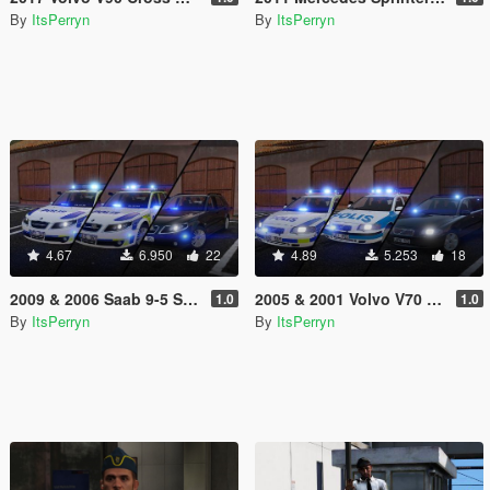
By
ItsPerryn
By
ItsPerryn
4.67
6.950
22
4.89
5.253
18
2009 & 2006 Saab 9-5 Swedish Police Pack | ELS
2005 & 2001 Volvo V70 Swedish Police Pack | ELS
1.0
1.0
By
ItsPerryn
By
ItsPerryn