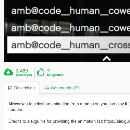
3.489
71
Descargas
Me gusta's
Description
Comments (27)
Allows you to select an animation from a menu so you can play it. T
updated.
Credits to alexguirre for providing the animation list: https://alexgui