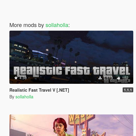
More mods by
sollaholla
:
4.38
5.619
102
Realistic Fast Travel V [.NET]
1.1.1
By
sollaholla