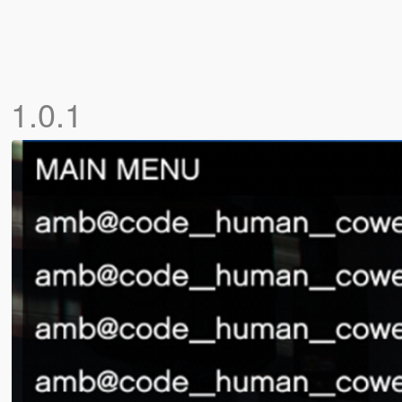
]
1.0.1