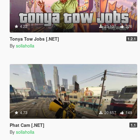
4.22
23.131
226
Tonya Tow Jobs [.NET]
1.2.1
By
sollaholla
4.73
20.657
149
Phat Cam [.NET]
1.1
By
sollaholla