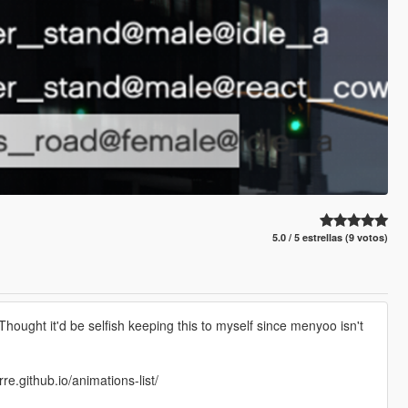
5.0 / 5 estrellas (9 votos)
hought it'd be selfish keeping this to myself since menyoo isn't
rre.github.io/animations-list/