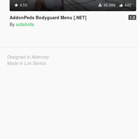
4.55
95.988
442
AddonPeds Bodyguard Menu [.NET]
1.3
By
sollaholla
Designed in Alderney
Made in Los Santos