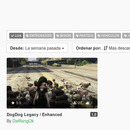
LUA
ENTRENADOR
MISIÓN
PARTIDA
VEHÍCULOS
J
Desde:
La semana pasada
Ordenar por:
Más desca
5.0
27
1
DogDog Legacy / Enhanced
1.0
By
DaiRangOk