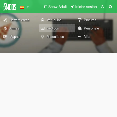
Show Adult
Iniciar sesión
Herramientas
Vehículos
Pinturas
Armas
Códigos
Personaje
Mapas
Misceláneo
Más