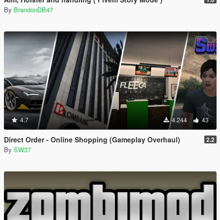
By
BrandonDB47
4.7
4.244
43
Direct Order - Online Shopping (Gameplay Overhaul)
2.2
By
SW37