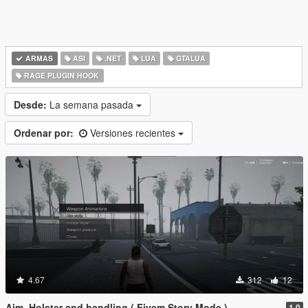
ARMAS
ASI
.NET
LUA
GTALUA
RAGE PLUGIN HOOK
Desde:
La semana pasada
Ordenar por:
Versiones recientes
4.67
312
12
Aim, Holster and handling ( Fivem Story Mode )
1.0