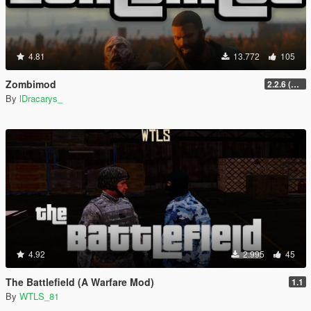
4.81
13.772
105
Zombimod
2.2.6 (Legacy)
By
lDracarys_
4.92
2.995
45
The Battlefield (A Warfare Mod)
1.1
By
WTLS_81