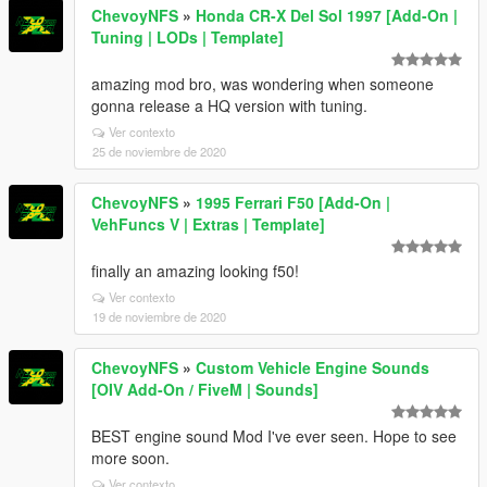
ChevoyNFS
»
Honda CR-X Del Sol 1997 [Add-On |
Tuning | LODs | Template]
amazing mod bro, was wondering when someone
gonna release a HQ version with tuning.
Ver contexto
25 de noviembre de 2020
ChevoyNFS
»
1995 Ferrari F50 [Add-On |
VehFuncs V | Extras | Template]
finally an amazing looking f50!
Ver contexto
19 de noviembre de 2020
ChevoyNFS
»
Custom Vehicle Engine Sounds
[OIV Add-On / FiveM | Sounds]
BEST engine sound Mod I've ever seen. Hope to see
more soon.
Ver contexto