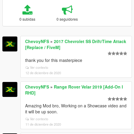
0 subidas
0 seguidores
ChevoyNFS
»
2017 Chevrolet SS Drift/Time Attack
[Replace / FiveM]
thank you for this masterpiece
Ver contexto
12 de diciembre de 2020
ChevoyNFS
»
Range Rover Velar 2019 [Add-On I
RHD]
Amazing Mod bro, Working on a Showcase video and
it will be up soon.
Ver contexto
11 de diciembre de 2020