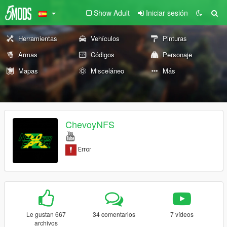
Show Adult
Iniciar sesión
Herramientas
Vehículos
Pinturas
Armas
Códigos
Personaje
Mapas
Misceláneo
Más
ChevoyNFS
Le gustan 667
34 comentarios
7 vídeos
archivos