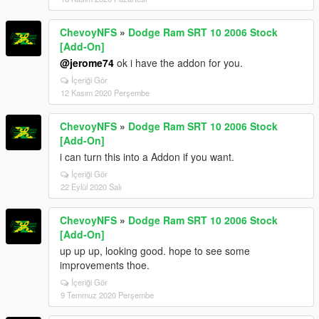
ChevoyNFS
»
Dodge Ram SRT 10 2006 Stock
[Add-On]
@jerome74
ok i have the addon for you.
İçeriği Gör
12 Kasım 2020 Perşembe
ChevoyNFS
»
Dodge Ram SRT 10 2006 Stock
[Add-On]
i can turn this into a Addon if you want.
İçeriği Gör
22 Eylül 2020 Salı
ChevoyNFS
»
Dodge Ram SRT 10 2006 Stock
[Add-On]
up up up, looking good. hope to see some
improvements thoe.
İçeriği Gör
9 Temmuz 2020 Perşembe