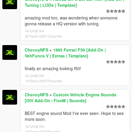
Tuning | LODs | Template]
amazing mod bro, was wondering when someone
gonna release a HQ version with tuning.
İçeriği Gör
25 Kasım 2020 Çarşamba
ChevoyNFS
»
1995 Ferrari F50 [Add-On |
VehFuncs V | Extras | Template]
finally an amazing looking f50!
İçeriği Gör
19 Kasım 2020 Perşembe
ChevoyNFS
»
Custom Vehicle Engine Sounds
[OIV Add-On / FiveM | Sounds]
BEST engine sound Mod I've ever seen. Hope to see
more soon.
İçeriği Gör
16 Kasım 2020 Pazartesi