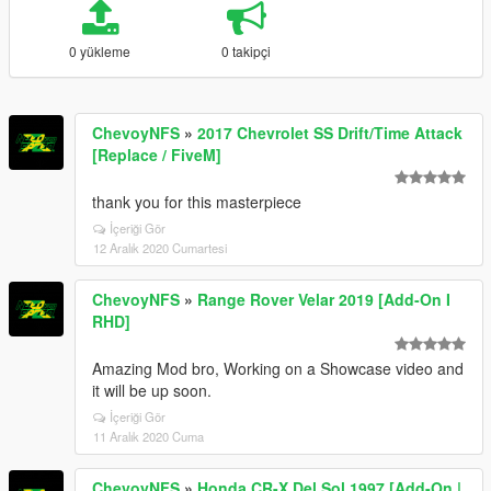
0 yükleme
0 takipçi
ChevoyNFS
»
2017 Chevrolet SS Drift/Time Attack
[Replace / FiveM]
thank you for this masterpiece
İçeriği Gör
12 Aralık 2020 Cumartesi
ChevoyNFS
»
Range Rover Velar 2019 [Add-On I
RHD]
Amazing Mod bro, Working on a Showcase video and
it will be up soon.
İçeriği Gör
11 Aralık 2020 Cuma
ChevoyNFS
»
Honda CR-X Del Sol 1997 [Add-On |