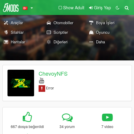
Show Adult
Giriş Yap
Araçlar
Otomobiller
Boya İşleri
Silahlar
Scriptler
Oyuncu
Haritalar
Diğerleri
Daha
ChevoyNFS
667 dosya beğenildi
34 yorum
7 video