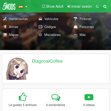
Show Adult
Iniciar sesión
Herramientas
Vehículos
Pinturas
Armas
Códigos
Personaje
Mapas
Misceláneo
Más
DiagonalCoffee
Le gustan 5 archivos
4 comentarios
0 vídeos