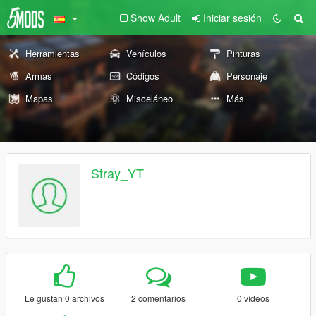
Show Adult
Iniciar sesión
Herramientas
Vehículos
Pinturas
Armas
Códigos
Personaje
Mapas
Misceláneo
Más
Stray_YT
Le gustan 0 archivos
2 comentarios
0 vídeos