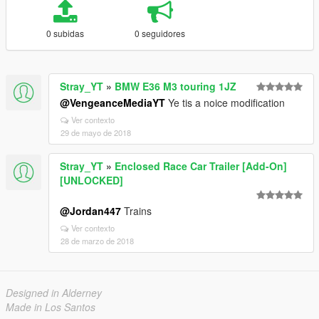
0 subidas
0 seguidores
Stray_YT
»
BMW E36 M3 touring 1JZ
@VengeanceMediaYT
Ye tis a noice modification
Ver contexto
29 de mayo de 2018
Stray_YT
»
Enclosed Race Car Trailer [Add-On]
[UNLOCKED]
@Jordan447
Trains
Ver contexto
28 de marzo de 2018
Designed in Alderney
Made in Los Santos