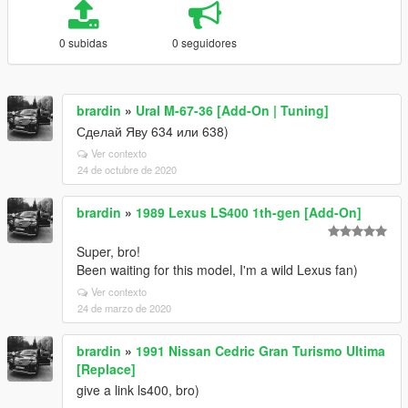
0 subidas
0 seguidores
brardin
»
Ural M-67-36 [Add-On | Tuning]
Сделай Яву 634 или 638)
Ver contexto
24 de octubre de 2020
brardin
»
1989 Lexus LS400 1th-gen [Add-On]
Super, bro!
Been waiting for this model, I'm a wild Lexus fan)
Ver contexto
24 de marzo de 2020
brardin
»
1991 Nissan Cedric Gran Turismo Ultima
[Replace]
give a link ls400, bro)