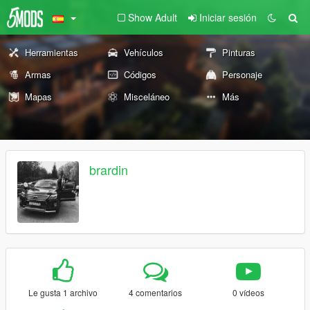
Show Adult
Iniciar sesión
Herramientas
Vehículos
Pinturas
Armas
Códigos
Personaje
Mapas
Misceláneo
Más
brardin
Le gusta 1 archivo
4 comentarios
0 vídeos