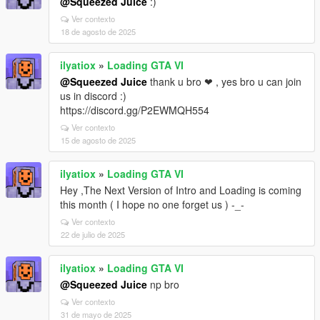
@Squeezed Juice
:)
Ver contexto
18 de agosto de 2025
ilyatiox
»
Loading GTA VI
@Squeezed Juice
thank u bro ❤ , yes bro u can join
us in discord :)
https://discord.gg/P2EWMQH554
Ver contexto
15 de agosto de 2025
ilyatiox
»
Loading GTA VI
Hey ,The Next Version of Intro and Loading is coming
this month ( I hope no one forget us ) -_-
Ver contexto
22 de julio de 2025
ilyatiox
»
Loading GTA VI
@Squeezed Juice
np bro
Ver contexto
31 de mayo de 2025