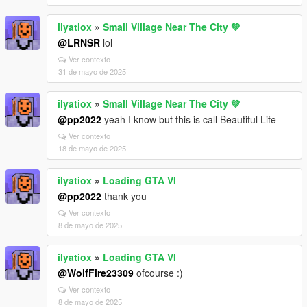
ilyatiox
»
Small Village Near The City 💚
@LRNSR
lol
Ver contexto
31 de mayo de 2025
ilyatiox
»
Small Village Near The City 💚
@pp2022
yeah I know but this is call Beautiful Life
Ver contexto
18 de mayo de 2025
ilyatiox
»
Loading GTA VI
@pp2022
thank you
Ver contexto
8 de mayo de 2025
ilyatiox
»
Loading GTA VI
@WolfFire23309
ofcourse :)
Ver contexto
8 de mayo de 2025