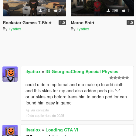
418
2
296
1
Rockstar Games T-Shirt
Maroc Shirt
1.0
1.0
By
ilyatiox
By
ilyatiox
ilyatiox
»
IG-GeorginaCheng Special Physics
could u do a mp femal and mp male rp to add cloth
and this skins for mp and also addon peds pls ^-^
or ur skins mp before trans him to addon ped for can
found him easy in game
Ver contexto
10 de septiembre de 2025
ilyatiox
»
Loading GTA VI