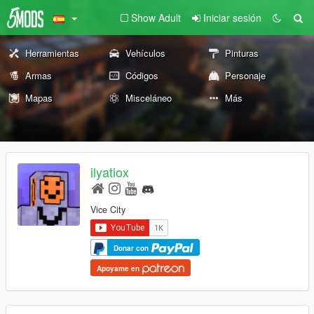
Show Adult
Iniciar sesión
Herramientas
Vehículos
Pinturas
Armas
Códigos
Personaje
Mapas
Misceláneo
Más
ilyatiox
Vice City
Donar con
Apoyame en