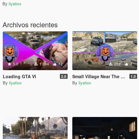
By
ilyatiox
Archivos recientes
5.0
1.084
12
292
4
Loading GTA VI
Small Village Near The City 💚
2.0
1.0
By
ilyatiox
By
ilyatiox