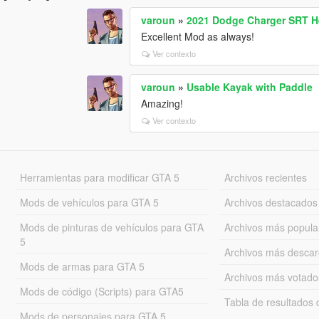
varoun
»
2021 Dodge Charger SRT He
Excellent Mod as always!
Ver contexto
varoun
»
Usable Kayak with Paddle
Amazing!
Ver contexto
Herramientas para modificar GTA 5
Archivos recientes
Mods de vehículos para GTA 5
Archivos destacados
Mods de pinturas de vehículos para GTA
Archivos más popula
5
Archivos más desca
Mods de armas para GTA 5
Archivos más votado
Mods de código (Scripts) para GTA5
Tabla de resultado
Mods de personajes para GTA 5