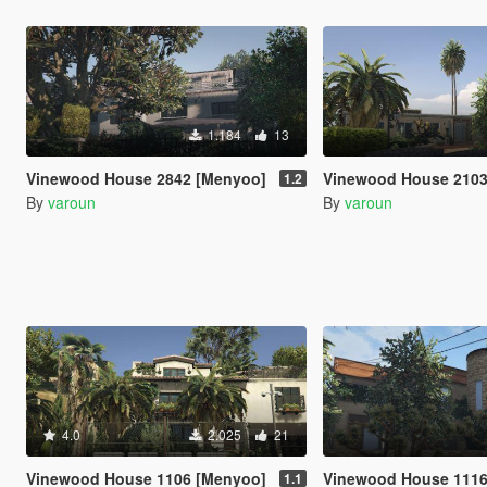
1.184
13
Vinewood House 2842 [Menyoo]
Vinewood House 2103
1.2
By
varoun
By
varoun
4.0
2.025
21
Vinewood House 1106 [Menyoo]
Vinewood House 1116
1.1