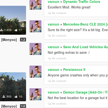
varoun
»
Dynamic Traffic Colors
Excellent Mod. Works great!
Ver contexto
varoun
»
Mercedes-Benz CLE 2024 
Sure its the right size? It's a bit big. Ev
1.406
17
Ver contexto
 [Menyoo]
1.2
varoun
»
Save And Load Vehicles Au
Not getting extras to save :/
Ver contexto
varoun
»
Persistence II
Anyone game crashes only when you pr
Ver contexto
varoun
»
Demon Garage [Add-On / F
866
16
Not the best location for a garage but i
Ver contexto
 [Menyoo]
1.0