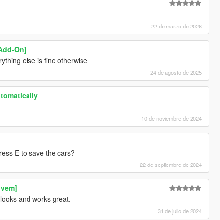
22 de marzo de 2026
[Add-On]
erything else is fine otherwise
24 de agosto de 2025
tomatically
10 de noviembre de 2024
ess E to save the cars?
22 de septiembre de 2024
ivem]
t looks and works great.
31 de julio de 2024