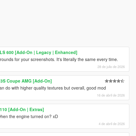
S 600 [Add-On | Legacy | Enhanced]
rounds for your screenshots. It's literally the same every time.
28 de julio de 2026
63S Coupe AMG [Add-On]
an do with higher quality textures but overall, good mod
16 de abril de 2026
110 [Add-On | Extras]
 when the engine turned on? xD
4 de abril de 2026