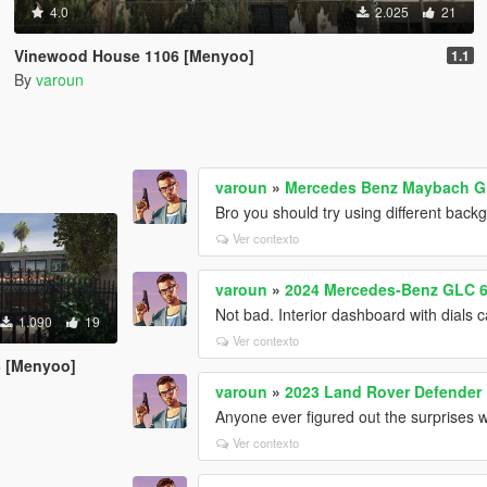
4.0
2.025
21
Vinewood House 1106 [Menyoo]
1.1
By
varoun
varoun
»
Mercedes Benz Maybach GL
Bro you should try using different backg
Ver contexto
varoun
»
2024 Mercedes-Benz GLC 
Not bad. Interior dashboard with dials c
1.090
19
Ver contexto
 [Menyoo]
varoun
»
2023 Land Rover Defender 
Anyone ever figured out the surprises
Ver contexto