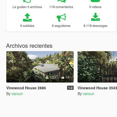
Le gustan 0 archivos
118 comentarios
0 vídeos
6 subidas
6 seguidores
8.118 descargas
Archivos recientes
1.547
13
Vinewood House 2886
Vinewood House 3543
1.0
By
varoun
By
varoun