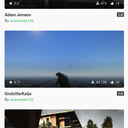
5.0
415
14
Adam Jensen
1.0
By
avenxares123
4.71
43 739
16
Godzilla/Kaiju
1.0
By
avenxares123