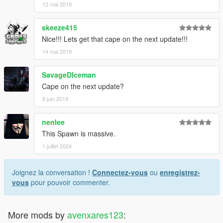
12 mai 2019
skeeze415
Nice!!! Lets get that cape on the next update!!!
14 mai 2019
SavageDIceman
Cape on the next update?
8 juin 2019
nenlee
This Spawn is massive.
1 juillet 2024
Joignez la conversation !
Connectez-vous
ou
enregistrez-
vous
pour pouvoir commenter.
More mods by
avenxares123
: