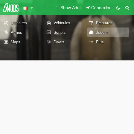
Show Adult
Connexion
Utilitaires
Véhicules
Peintures
Armes
Scripts
Joueur
Maps
Divers
Plus