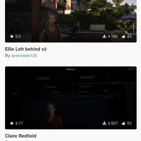
5.0
4 186
43
Ellie Left behind v2
By
avenxares123
4.17
4 507
53
Claire Redfield