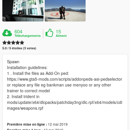
604
15
Téléchargements
Aiment
5.0 / 5 étoiles (3 votes)
Spawn
Installation guidelines:
1 . Install the files as Add-On ped:
https://www.gta5-mods.com/scripts/addonpeds-asi-pedselector
or replace any file eg bankman use menyoo or any other
trainer to correct model
2. Install trident in
mods/update/x64/dlcpacks/patchday3ng/dlc.rpf/x64/models/cdi
mages/weapons.rpf
12 mai 2019
Première mise en ligne :
12 mai 2019