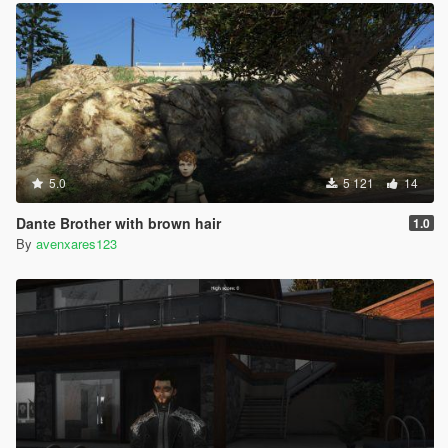
5.0
5 121
14
Dante Brother with brown hair
1.0
By
avenxares123