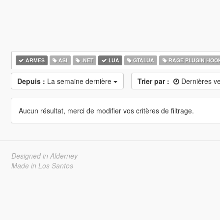
ARMES
ASI
.NET
LUA
GTALUA
RAGE PLUGIN HOO
Depuis :
La semaine dernière
Trier par :
Dernières v
Aucun résultat, merci de modifier vos critères de filtrage.
Designed in Alderney
Made in Los Santos