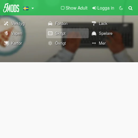
Show Adult
Logga in
Verktyg
Fordon
Lack
Vapen
Skript
Spelare
Kartor
Övrigt
Mer