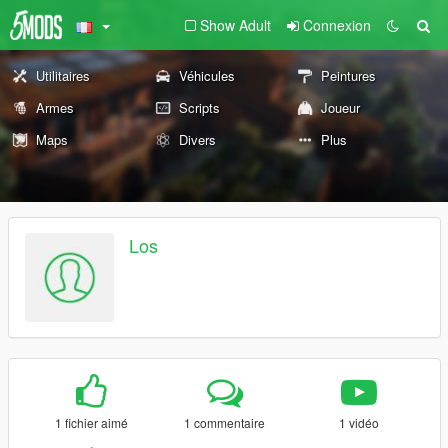
Show Adult
Connexion
Utilitaires
Véhicules
Peintures
Armes
Scripts
Joueur
Maps
Divers
Plus
Los
1 fichier aimé
1 commentaire
1 vidéo