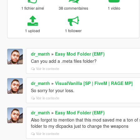
1 fichier aimé
38 commentaires
1 vidéo
1 upload
1 follower
dr_matth
»
Easy Mod Folder (EMF)
Can you add a .meta files folder?
Voir le contexte
dr_matth
»
VisualVanilla [SP | FiveM | RAGE MP]
So sorry for your loss.
Voir le contexte
dr_matth
»
Easy Mod Folder (EMF)
Also forgot to mention that this mod saved me a ton of
folder to my dlcpacks just to change the weapons
Voir le contexte