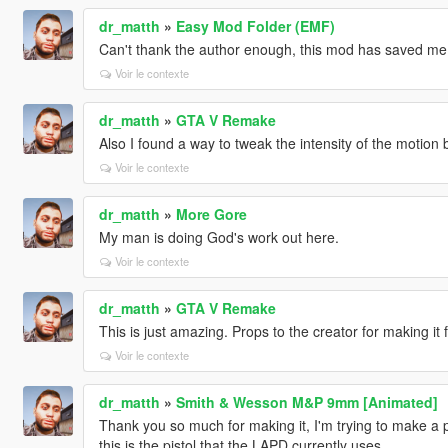
dr_matth
»
Easy Mod Folder (EMF)
Can't thank the author enough, this mod has saved me a
Voir le contexte
dr_matth
»
GTA V Remake
Also I found a way to tweak the intensity of the motion
Voir le contexte
dr_matth
»
More Gore
My man is doing God's work out here.
Voir le contexte
dr_matth
»
GTA V Remake
This is just amazing. Props to the creator for making it f
Voir le contexte
dr_matth
»
Smith & Wesson M&P 9mm [Animated]
Thank you so much for making it, I'm trying to make a 
this is the pistol that the LAPD currently uses.