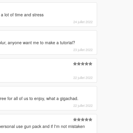
 lot of time and stress
24 juillet 2022
 blur, anyone want me to make a tutorial?
23 juillet 2022
22 juillet 2022
ree for all of us to enjoy, what a gigachad.
22 juillet 2022
personal use gun pack and if I'm not mistaken