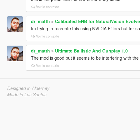
Voir le contexte
dr_matth
»
Calibrated ENB for NaturalVision Evolv
Im trying to recreate this using NVIDIA Filters but for s
Voir le contexte
dr_matth
»
Ultimate Ballistic And Gunplay 1.0
The mod is good but it seems to be interfering with th
Voir le contexte
Designed in Alderney
Made in Los Santos