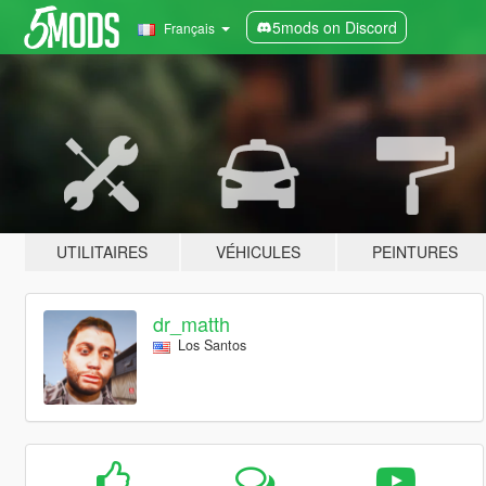
5mods on Discord
Français
UTILITAIRES
VÉHICULES
PEINTURES
dr_matth
Los Santos