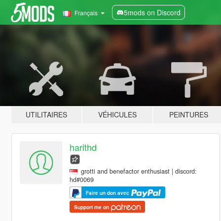
5mods on Discord
Français
UTILITAIRES
VÉHICULES
PEINTURES
harithd
grotti and benefactor enthusiast | discord:
hd#0069
Faire un don avec
Support me on