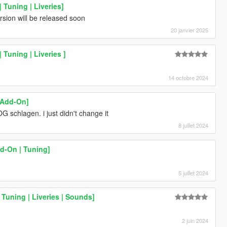
| Tuning | Liveries]
rsion will be released soon
20 janvier 2025
 Tuning | Liveries ]
14 octobre 2024
[Add-On]
OG schlagen. i just didn't change it
8 juillet 2024
d-On | Tuning]
5 juillet 2024
Tuning | Liveries | Sounds]
2 juin 2024