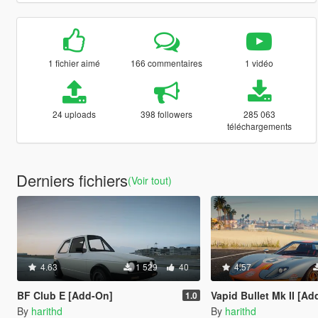
1 fichier aimé
166 commentaires
1 vidéo
24 uploads
398 followers
285 063
téléchargements
Derniers fichiers
(Voir tout)
4.63
1 529
40
4.57
BF Club E [Add-On]
Vapid Bullet Mk II [Add-On | Tuni
1.0
By
harithd
By
harithd