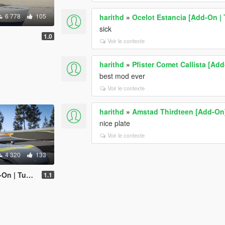
6 778
105
harithd
»
Ocelot Estancia [Add-On |
sick
1.0
Voir le contexte
harithd
»
Pfister Comet Callista [Add
best mod ever
Voir le contexte
harithd
»
Amstad Thirdteen [Add-On
nice plate
Voir le contexte
4 320
133
| Tuning]
1.1