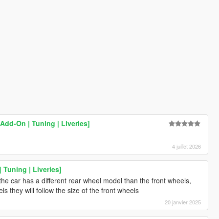
Add-On | Tuning | Liveries]
4 juillet 2026
| Tuning | Liveries]
the car has a different rear wheel model than the front wheels,
s they will follow the size of the front wheels
20 janvier 2025