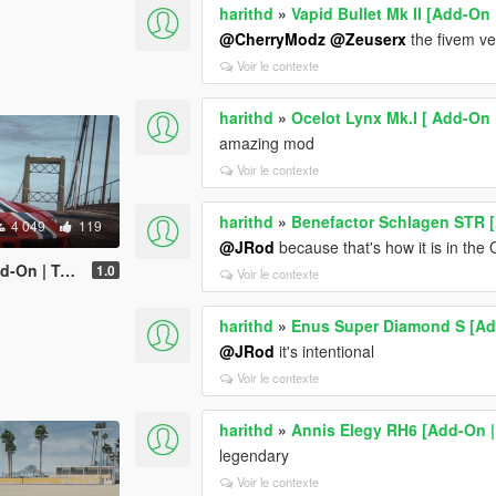
harithd
»
Vapid Bullet Mk II [Add-On 
@CherryModz
@Zeuserx
the fivem ve
Voir le contexte
harithd
»
Ocelot Lynx Mk.I [ Add-On |
amazing mod
Voir le contexte
harithd
»
Benefactor Schlagen STR 
4 049
119
@JRod
because that's how it is in the 
 | Tuning]
1.0
Voir le contexte
harithd
»
Enus Super Diamond S [Ad
@JRod
it's intentional
Voir le contexte
harithd
»
Annis Elegy RH6 [Add-On | 
legendary
Voir le contexte