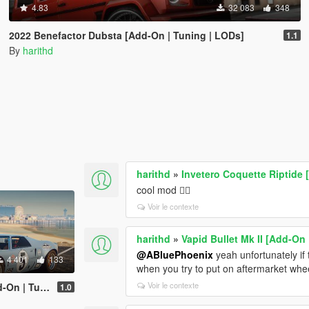
4.83
32 083
348
2022 Benefactor Dubsta [Add-On | Tuning | LODs]
1.1
By
harithd
harithd
»
Invetero Coquette Riptide [
cool mod 👍🏽
Voir le contexte
harithd
»
Vapid Bullet Mk II [Add-On 
@ABluePhoenix
yeah unfortunately if 
4 401
133
when you try to put on aftermarket wheel
Voir le contexte
ng | Liveries]
1.0