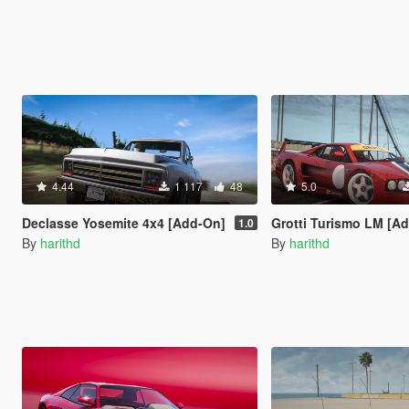
4.44
1 117
48
5.0
Declasse Yosemite 4x4 [Add-On]
Grotti Turismo LM [Add-On
1.0
By
harithd
By
harithd