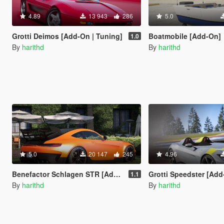
4.89
13 943
286
5.0
Grotti Deimos [Add-On | Tuning]
Boatmobile [Add-On]
1.0
By
harithd
By
harithd
5.0
20 147
245
4.96
Benefactor Schlagen STR [Add-On]
Grotti Speedster [Add-On 
1.1
By
harithd
By
harithd