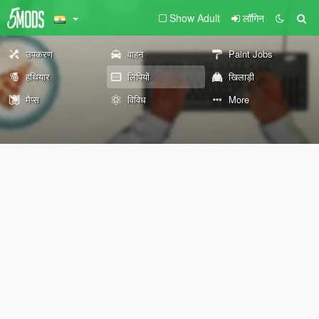
Show Adult
लॉगिन
उपकरण
वाहन
Paint Jobs
हथियार
लिपियों
खिलाड़ी
मैप्स
विविध
More