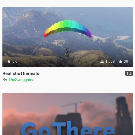
5.0
1,558
36
RealisticThermals
1.5
By
TheSwaggomat