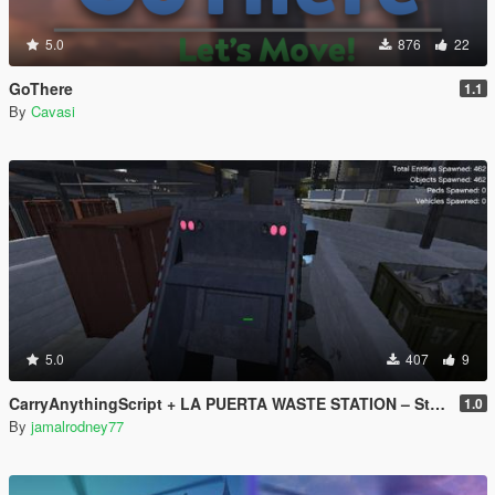
5.0
876
22
GoThere
1.1
By
Cavasi
5.0
407
9
CarryAnythingScript + LA PUERTA WASTE STATION – Street Garbage Pickup
1.0
By
jamalrodney77