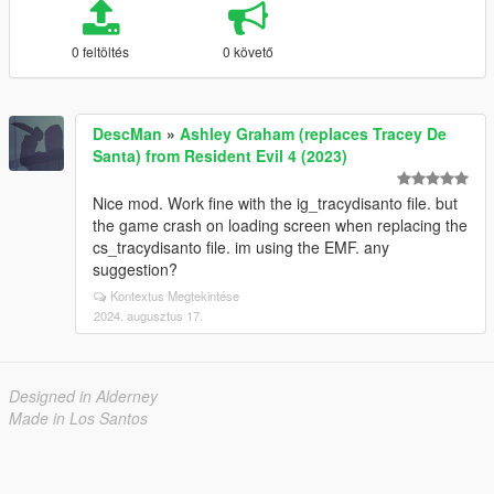
0 feltöltés
0 követő
DescMan
»
Ashley Graham (replaces Tracey De
Santa) from Resident Evil 4 (2023)
Nice mod. Work fine with the ig_tracydisanto file. but
the game crash on loading screen when replacing the
cs_tracydisanto file. im using the EMF. any
suggestion?
Kontextus Megtekintése
2024. augusztus 17.
Designed in Alderney
Made in Los Santos