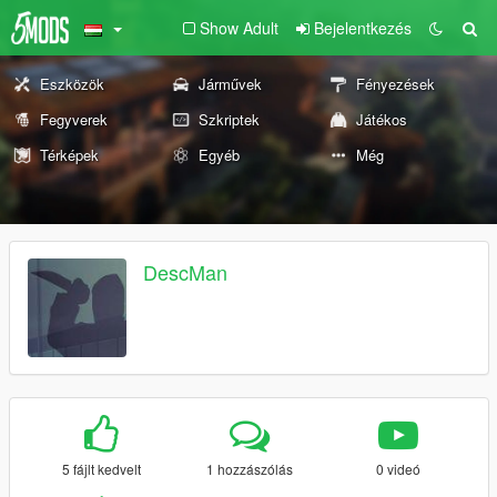
Show Adult
Bejelentkezés
Eszközök
Járművek
Fényezések
Fegyverek
Szkriptek
Játékos
Térképek
Egyéb
Még
DescMan
5 fájlt kedvelt
1 hozzászólás
0 videó