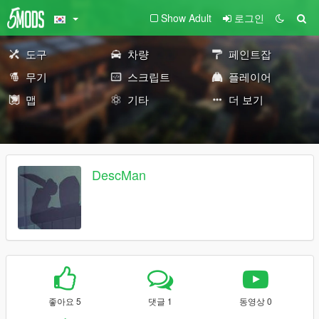
Show Adult
로그인
도구
차량
페인트잡
무기
스크립트
플레이어
맵
기타
더 보기
DescMan
좋아요 5
댓글 1
동영상 0