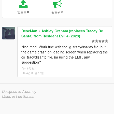
업로드 0
팔로워 0
DescMan
»
Ashley Graham (replaces Tracey De
Santa) from Resident Evil 4 (2023)
Nice mod. Work fine with the ig_tracydisanto file. but
the game crash on loading screen when replacing the
cs_tracydisanto file. im using the EMF. any
suggestion?
내용 보기
2024년 08월 17일
Designed in Alderney
Made in Los Santos