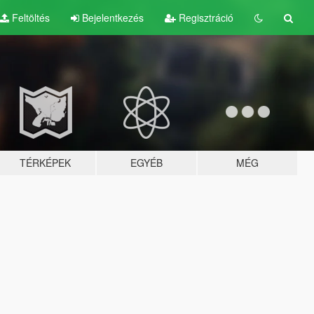
Feltöltés
Bejelentkezés
Regisztráció
TÉRKÉPEK
EGYÉB
MÉG