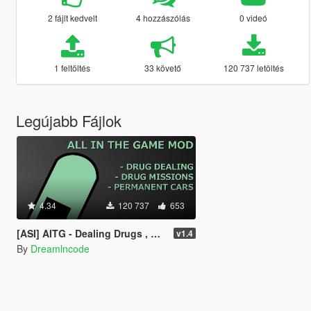
2 fájlt kedvelt
4 hozzászólás
0 videó
1 feltöltés
33 követő
120 737 letöltés
Legújabb Fájlok
4.34
120 737
653
[ASI] AITG - Dealing Drugs , Drug Missions & Permanent Cars
v1.4
By
Dreamlncode