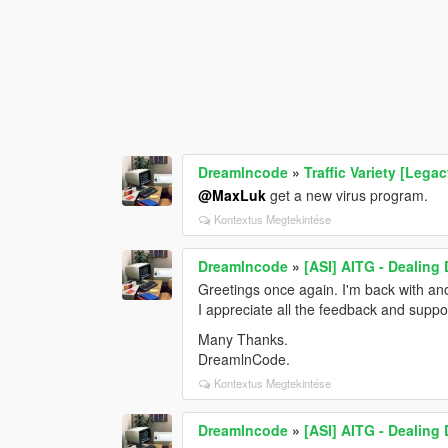
Dreamlncode
»
Traffic Variety [Legac
@MaxLuk
get a new virus program.
Kontextus Megtekintése
Dreamlncode
»
[ASI] AITG - Dealing
Greetings once again. I'm back with an
I appreciate all the feedback and supp
Many Thanks.
DreamlnCode.
Kontextus Megtekintése
Dreamlncode
»
[ASI] AITG - Dealing