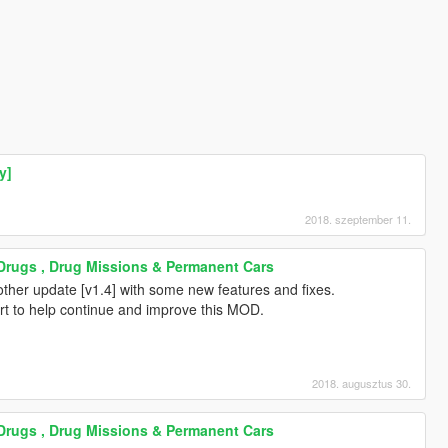
y]
2018. szeptember 11.
 Drugs , Drug Missions & Permanent Cars
other update [v1.4] with some new features and fixes.
ort to help continue and improve this MOD.
2018. augusztus 30.
 Drugs , Drug Missions & Permanent Cars