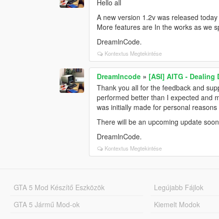
Hello all
A new version 1.2v was released today 
More features are In the works as we s
DreamlnCode.
Kontextus Megtekintése
Dreamlncode
»
[ASI] AITG - Dealing
Thank you all for the feedback and supp
performed better than I expected and 
was initially made for personal reasons 
There will be an upcoming update soon
DreamlnCode.
Kontextus Megtekintése
GTA 5 Mod Készítő Eszközök
Legújabb Fájlok
GTA 5 Jármű Mod-ok
Kiemelt Modok