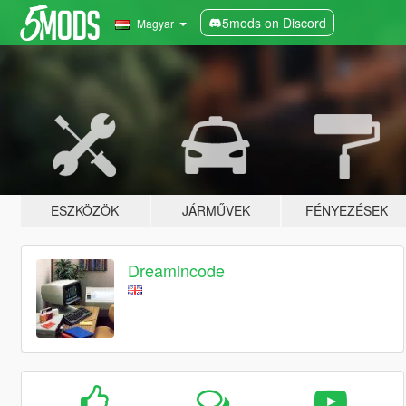
5mods on Discord
Magyar
ESZKÖZÖK
JÁRMŰVEK
FÉNYEZÉSEK
Dreamlncode