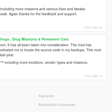
including more missions and various fixes and tweaks.
peak. Again thanks for the feedback and support.
2018. július 20.
 Drugs , Drug Missions & Permanent Cars
ort, It has all been taken into consideration. The mod has
motivated me to locate the source-code in my backups. This mod
last year.
™ including more locations, vendor types and missions.
2018. július 13.
Kapcsolat
Adatvédelmi Irányelvek