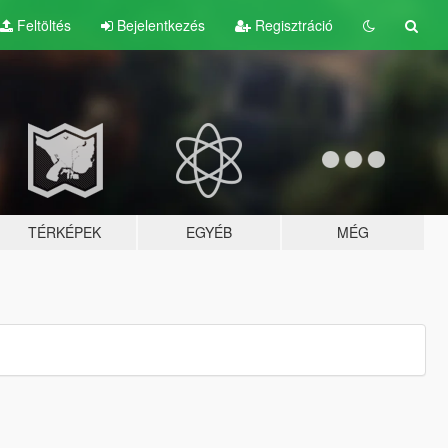
Feltöltés
Bejelentkezés
Regisztráció
TÉRKÉPEK
EGYÉB
MÉG