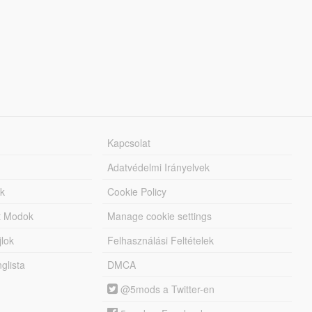
Kapcsolat
Adatvédelmi Irányelvek
k
Cookie Policy
tt Modok
Manage cookie settings
jlok
Felhasználási Feltételek
lista
DMCA
@5mods a Twitter-en