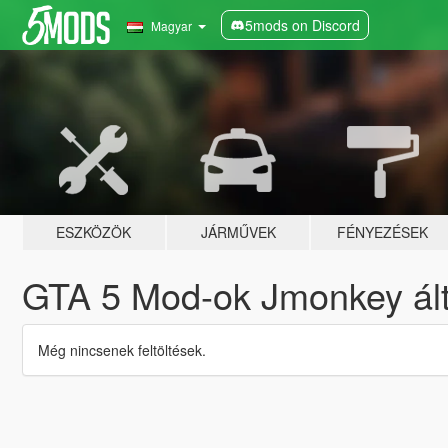
5mods on Discord
Magyar
ESZKÖZÖK
JÁRMŰVEK
FÉNYEZÉSEK
GTA 5 Mod-ok Jmonkey ált
Még nincsenek feltöltések.