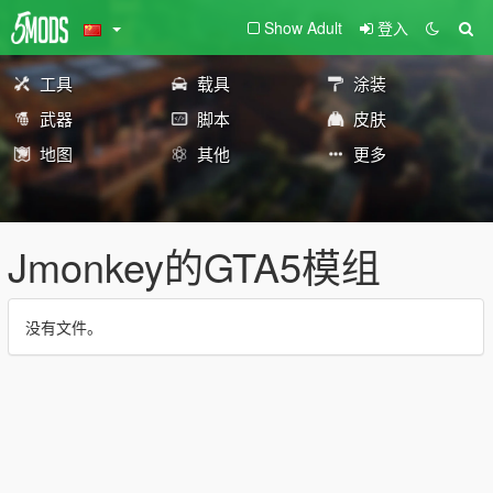
Show Adult
登入
工具
载具
涂装
武器
脚本
皮肤
地图
其他
更多
Jmonkey的GTA5模组
没有文件。