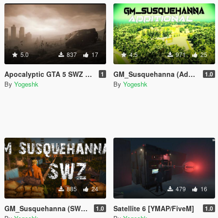
5.0
837
17
4.5
971
25
Apocalyptic GTA 5 SWZ Maps Last Version 2024 - Unfinsihed
GM_Susquehanna (Additional Version) - Add On
1
1.0
By
Yogeshk
By
Yogeshk
885
24
479
16
GM_Susquehanna (SWZ version) - Add On
Satellite 6 [YMAP/FiveM]
1.0
1.0