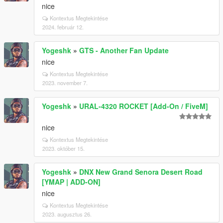
nice
Kontextus Megtekintése
2024. február 12.
Yogeshk
»
GTS - Another Fan Update
nice
Kontextus Megtekintése
2023. november 7.
Yogeshk
»
URAL-4320 ROCKET [Add-On / FiveM]
nice
Kontextus Megtekintése
2023. október 15.
Yogeshk
»
DNX New Grand Senora Desert Road
[YMAP | ADD-ON]
nice
Kontextus Megtekintése
2023. augusztus 26.