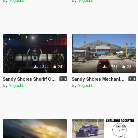
By
Yogeshk
By
Yogeshk
1 344
24
1 751
23
Sandy Shores Sheriff Office Christmas and New Year Decoration
Sandy Shores Mechanic Shop [YMAP/FiveM]
1.0
1.0
By
Yogeshk
By
Yogeshk