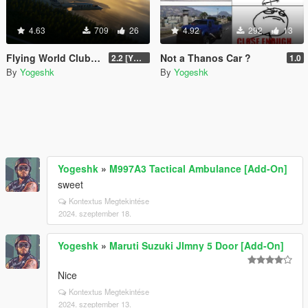
4.63
709
26
4.92
292
13
Flying World Club - Additional
Not a Thanos Car ?
2.2 [Ymap/Menyoo/Home Invasion]
1.0
By
Yogeshk
By
Yogeshk
Yogeshk
»
M997A3 Tactical Ambulance [Add-On]
sweet
Kontextus Megtekintése
2024. szeptember 18.
Yogeshk
»
Maruti Suzuki JImny 5 Door [Add-On]
Nice
Kontextus Megtekintése
2024. szeptember 13.