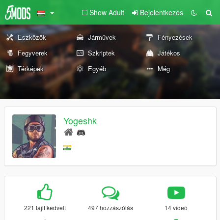
Show Adult
Bejelentkezés
Eszközök
Járművek
Fényezések
Fegyverek
Szkriptek
Játékos
Térképek
Egyéb
Még
Yogeshk
221 fájlt kedvelt
497 hozzászólás
14 videó