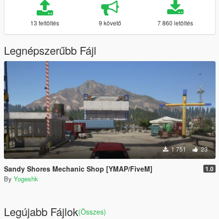
13 feltöltés
9 követő
7 860 letöltés
Legnépszerűbb Fájl
1 751
23
Sandy Shores Mechanic Shop [YMAP/FiveM]
1.0
By
Yogeshk
Legújabb Fájlok
(Összes)