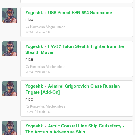
Yogeshk
»
USS Permit SSN-594 Submarine
nice
Kontextus Megtekintése
2024. február 16.
Yogeshk
»
F/A-37 Talon Stealth Fighter from the
Stealth Movie
nice
Kontextus Megtekintése
2024. február 16.
Yogeshk
»
Admiral Grigorovich Class Russian
Frigate [Add-On]
nice
Kontextus Megtekintése
2024. február 16.
Yogeshk
»
Arctic Coastal Line Ship Cruiseferry -
The Arcturus Adventure Ship