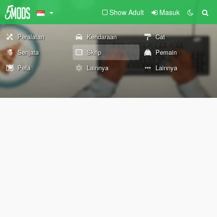
Show Adult
Masuk
Peralatan
Kendaraan
Cat
Senjata
Skrip
Pemain
Peta
Lainnya
Lainnya