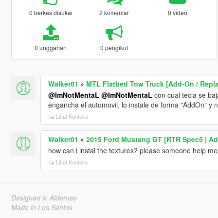
0 berkas disukai
2 komentar
0 video
0 unggahan
0 pengikut
Walker01
»
MTL Flatbed Tow Truck [Add-On / Replac
@ImNotMentaL
@ImNotMentaL
con cual tecla se baj
engancha el automovil, lo instale de forma "AddOn" y n
Lihat Konteks
Walker01
»
2015 Ford Mustang GT [RTR Spec5 | Ad
how can i instal the textures? please someone help me
Lihat Konteks
Designed in Alderney
Made in Los Santos