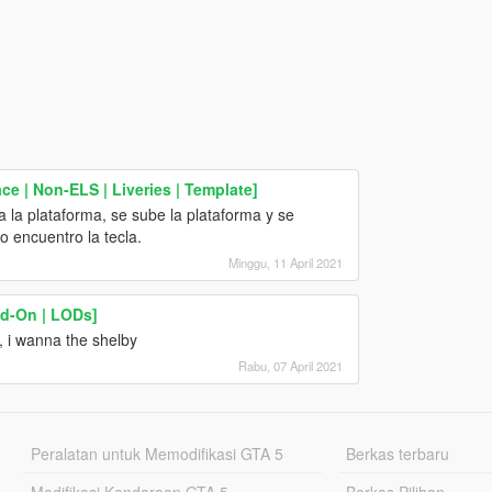
e | Non-ELS | Liveries | Template]
a la plataforma, se sube la plataforma y se
o encuentro la tecla.
Minggu, 11 April 2021
d-On | LODs]
, i wanna the shelby
Rabu, 07 April 2021
Peralatan untuk Memodifikasi GTA 5
Berkas terbaru
Modifikasi Kendaraan GTA 5
Berkas Pilihan