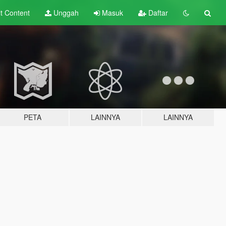
lt
Content
Unggah
Masuk
Daftar
PETA
LAINNYA
LAINNYA