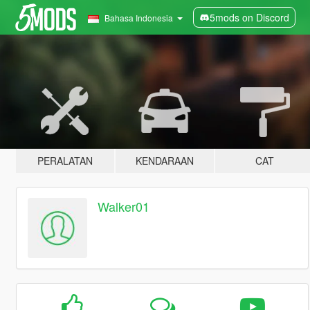
5mods on Discord
Bahasa Indonesia
PERALATAN
KENDARAAN
CAT
Walker01