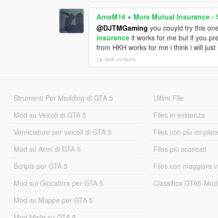
ArneM16
»
Mors Mutual Insurance - 
@DJTMGaming
you couyld try this on
insurance
it works for me but if you pr
from HKH works for me i think i will just
Vedi contesto
Strumenti Per Modding di GTA 5
Ultimi File
Mod su Veicoli di GTA 5
Files in evidenza
Verniciature per veicoli di GTA 5
Files con più mi piac
Mod su Armi di GTA 5
Files più scaricati
Scripts per GTA 5
Files con maggiore v
Mod sul Giocatore per GTA 5
Classifica GTA5-Mo
Mod su Mappe per GTA 5
Mod Miste su GTA 5