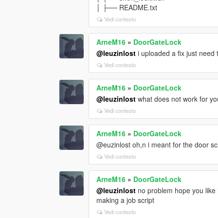
│ ├── README.txt
Vedi contesto
ArneM16
»
DoorGateLock
@leuzinlost
i uploaded a fix just need 
Vedi contesto
ArneM16
»
DoorGateLock
@leuzinlost
what does not work for yo
Vedi contesto
ArneM16
»
DoorGateLock
@euzinlost oh,n i meant for the door scr
Vedi contesto
ArneM16
»
DoorGateLock
@leuzinlost
no problem hope you like i
making a job script
Vedi contesto