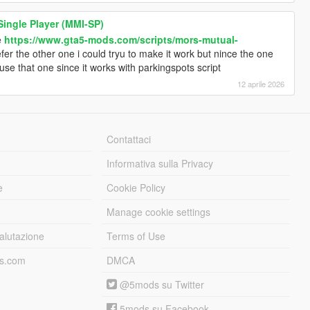
Single Player (MMI-SP)
e
https://www.gta5-mods.com/scripts/mors-mutual-
efer the other one i could tryu to make it work but nince the one
 use that one since it works with parkingspots script
12 aprile 2026
Contattaci
Informativa sulla Privacy
e
Cookie Policy
Manage cookie settings
alutazione
Terms of Use
ds.com
DMCA
@5mods su Twitter
5mods su Facebook