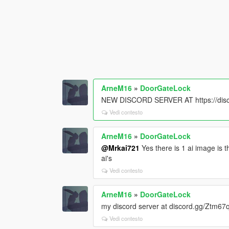
ArneM16
»
DoorGateLock
NEW DISCORD SERVER AT https://di
Vedi contesto
ArneM16
»
DoorGateLock
@Mrkai721
Yes there is 1 ai image is 
ai's
Vedi contesto
ArneM16
»
DoorGateLock
my discord server at discord.gg/Ztm6
Vedi contesto