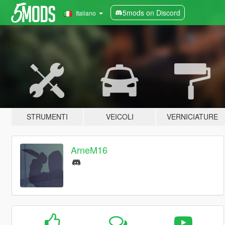
5mods on Discord
Italiano
STRUMENTI
VEICOLI
VERNICIATURE
ArneM16