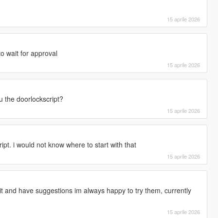
15 aprile 2026
to wait for approval
15 aprile 2026
u the doorlockscript?
15 aprile 2026
ipt. i would not know where to start with that
15 aprile 2026
t and have suggestions im always happy to try them, currently
15 aprile 2026