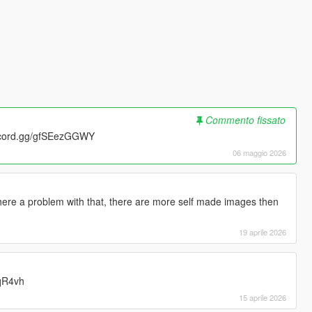
Commento fissato
scord.gg/gfSEezGGWY
06 maggio 2026
there a problem with that, there are more self made images then
19 aprile 2026
7qR4vh
15 aprile 2026