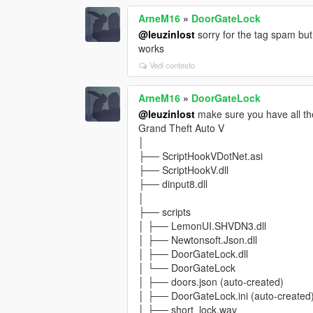
ArneM16
»
DoorGateLock
@leuzinlost
sorry for the tag spam but 
works
Vedi contesto
ArneM16
»
DoorGateLock
@leuzinlost
make sure you have all th
Grand Theft Auto V
│
├── ScriptHookVDotNet.asi
├── ScriptHookV.dll
├── dinput8.dll
│
├── scripts
│ ├── LemonUI.SHVDN3.dll
│ ├── Newtonsoft.Json.dll
│ ├── DoorGateLock.dll
│ └── DoorGateLock
│ ├── doors.json (auto-created)
│ ├── DoorGateLock.ini (auto-created
│ ├── short_lock.wav