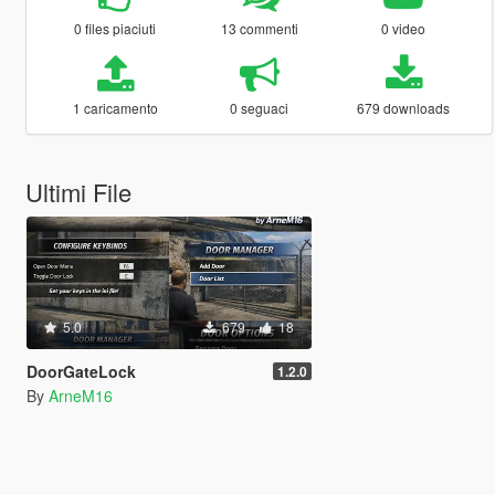
0 files piaciuti
13 commenti
0 video
1 caricamento
0 seguaci
679 downloads
Ultimi File
5.0
679
18
DoorGateLock
1.2.0
By
ArneM16