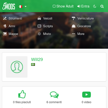
Show Adult
Entra
Strumenti
Veicoli
Verniciature
Armi
Scripts
Giocatore
Mappe
Misto
More
Will29
0 files piaciuti
6 commenti
0 video