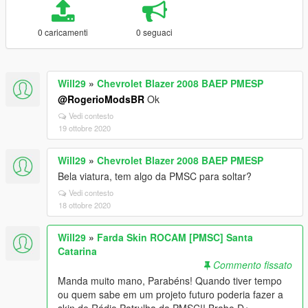
0 caricamenti
0 seguaci
Will29
»
Chevrolet Blazer 2008 BAEP PMESP
@RogerioModsBR
Ok
Vedi contesto
19 ottobre 2020
Will29
»
Chevrolet Blazer 2008 BAEP PMESP
Bela viatura, tem algo da PMSC para soltar?
Vedi contesto
18 ottobre 2020
Will29
»
Farda Skin ROCAM [PMSC] Santa
Catarina
Commento fissato
Manda muito mano, Parabéns! Quando tiver tempo
ou quem sabe em um projeto futuro poderia fazer a