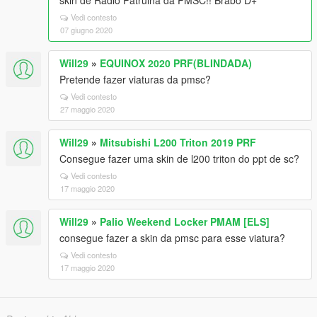
skin de Rádio Patrulha da PMSC!! Brabo D+
Vedi contesto
07 giugno 2020
Will29
»
EQUINOX 2020 PRF(BLINDADA)
Pretende fazer viaturas da pmsc?
Vedi contesto
27 maggio 2020
Will29
»
Mitsubishi L200 Triton 2019 PRF
Consegue fazer uma skin de l200 triton do ppt de sc?
Vedi contesto
17 maggio 2020
Will29
»
Palio Weekend Locker PMAM [ELS]
consegue fazer a skin da pmsc para esse viatura?
Vedi contesto
17 maggio 2020