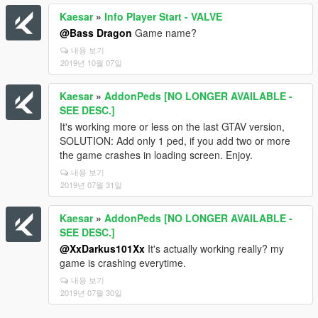
Kaesar
»
Info Player Start - VALVE
@Bass Dragon
Game name?
내용 보기
2019년 10월 07일
Kaesar
»
AddonPeds [NO LONGER AVAILABLE -
SEE DESC.]
It's working more or less on the last GTAV version,
SOLUTION: Add only 1 ped, if you add two or more
the game crashes in loading screen. Enjoy.
내용 보기
2019년 07월 31일
Kaesar
»
AddonPeds [NO LONGER AVAILABLE -
SEE DESC.]
@XxDarkus101Xx
It's actually working really? my
game is crashing everytime.
내용 보기
2019년 07월 30일