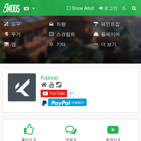
Show Adult
로그인
도구
차량
페인트잡
무기
스크립트
플레이어
맵
기타
더 보기
Kaesar
기부하기
좋아요 0
댓글 3
동영상 0