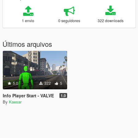
1 envio
0 seguidores
322 downloads
Últimos arquivos
5.0
322
5
Info Player Start - VALVE
1.0
By
Kaesar