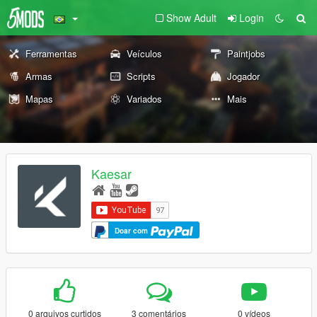
Show Adult
Login
Ferramentas
Veículos
Paintjobs
Armas
Scripts
Jogador
Mapas
Variados
Mais
Kaesar
Doar com
0 arquivos curtidos
3 comentários
0 vídeos