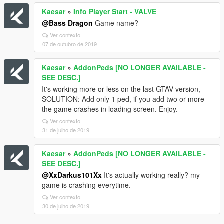
Kaesar
»
Info Player Start - VALVE
@Bass Dragon
Game name?
Ver contexto
07 de outubro de 2019
Kaesar
»
AddonPeds [NO LONGER AVAILABLE -
SEE DESC.]
It's working more or less on the last GTAV version,
SOLUTION: Add only 1 ped, if you add two or more
the game crashes in loading screen. Enjoy.
Ver contexto
31 de julho de 2019
Kaesar
»
AddonPeds [NO LONGER AVAILABLE -
SEE DESC.]
@XxDarkus101Xx
It's actually working really? my
game is crashing everytime.
Ver contexto
30 de julho de 2019