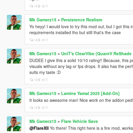
내용 보기
Mk Gamerz15
»
Persistence Realism
Yo heyy! I would love to try this mod out, but I got this in
requirements installed tho but still that's the case
내용 보기
Mk Gamerz15
»
UniT's ClearVibe (QuantV ReShade 
DUDEE I give this a solid 10/10 rating!! Because, this 
visuals without any lag or fps drops. It also has the per
suits my taste :D
내용 보기
Mk Gamerz15
»
Lamine Yamal 2025 [Add-On]
It looks so awesome man! Nice work on the addon ped! w
내용 보기
Mk Gamerz15
»
Flare Vehicle Save
@FlareXII
Yo there! This right here is a fire mod, work