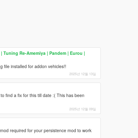
 | Tuning Re-Amemiya | Pandem | Eurou |
ile installed for addon vehicles!!
2025년 12월 13일
find a fix for this till date :( This has been
2025년 12월 09일
nt mod required for your persistence mod to work