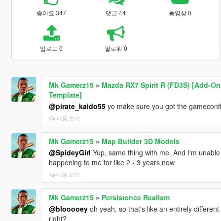
좋아요 347
댓글 44
동영상 0
업로드 0
팔로워 0
Mk Gamerz15
»
Mazda RX7 Spirit R (FD3S) [Add-On
Template]
@pirate_kaido55
yo make sure you got the gameconfig f
내용 보기
Mk Gamerz15
»
Map Builder 3D Models
@SpideyGirl
Yup, same thing with me. And I'm unable to 
happening to me for like 2 - 3 years now
내용 보기
Mk Gamerz15
»
Persistence Realism
@blooooey
oh yeah, so that's like an entirely differe
right?