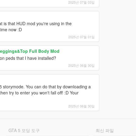
2025년 07월 03일
at is that HUD mod you're using in the
 time now :D
2025년 07월 01일
Leggings&Top Full Body Mod
on peds that I have installed?
2025년 06월 30일
5 storymode. You can do that by downloading a
n try to enter you won't fall off! :D Your
2025년 06월 30일
GTA 5 모딩 도구
최신 파일