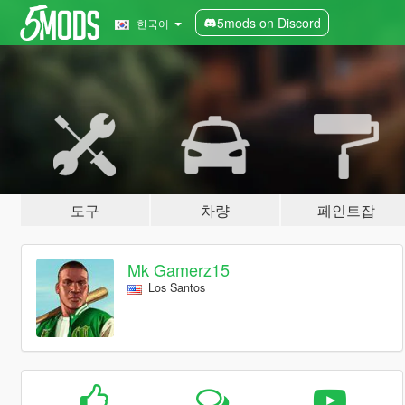
5mods on Discord
한국어
도구
차량
페인트잡
Mk Gamerz15
Los Santos