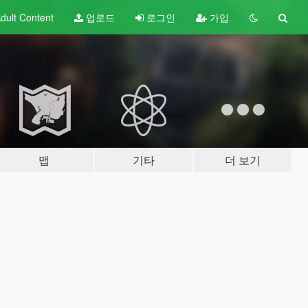
dult
Content
업로드
로그인
가입
맵
기타
더 보기