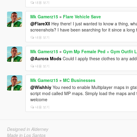
내용 보기
Mk Gamerz15
»
Flare Vehicle Save
@FlareXll
Hey there! I just wanted to know a thing, wh
screenshots? I have been searching for it since a long
내용 보기
Mk Gamerz15
»
Gym Mp Female Ped + Gym Outfit 
@Aurora Mods
Could I apply these clothes to any add
내용 보기
Mk Gamerz15
»
MC Businesses
@Wishhiy
You need to enable Multiplayer maps in gta
script mod called MP maps. Simply load the maps and the
welcome
내용 보기
Designed in Alderney
Made in Los Santos