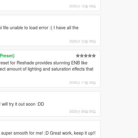
2025년 12월 08일
i file unable to load error :( I have all the
2025년 12월 08일
Preset)
preset for Reshade provides stunning ENB like
fect amount of lighting and saturation effects that
2025년 11월 29일
ill try it out soon :DD
2025년 08월 05일
s super smooth for me! :D Great work, keep it up!!