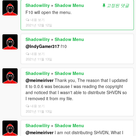
Shadowility
»
Shadow Menu
고정된 댓글
F10 will open the menu.
내용 보기
2021년 12월 12일
Shadowility
»
Shadow Menu
@IndyGamer317
f10
내용 보기
2021년 11월 13일
Shadowility
»
Shadow Menu
@meimeiriver
Thank you, The reason that I updated
it to 0.0.6 was because I was reading the copyright
and noticed that I wasn't able to distribute SHVDN so
I removed it from my file.
내용 보기
2021년 11월 13일
Shadowility
»
Shadow Menu
@meimeiriver
I am not distributing SHVDN, What I