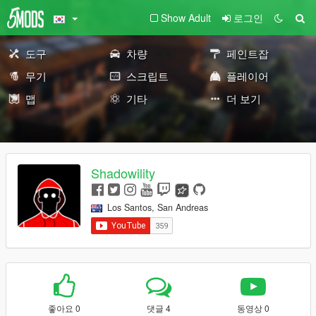
Show Adult
로그인
도구
차량
페인트잡
무기
스크립트
플레이어
맵
기타
더 보기
Shadowility
Los Santos, San Andreas
좋아요 0
댓글 4
동영상 0