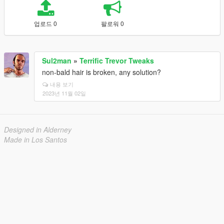
업로드 0
팔로워 0
Sul2man
»
Terrific Trevor Tweaks
non-bald hair is broken, any solution?
내용 보기
2023년 11월 02일
Designed in Alderney
Made in Los Santos