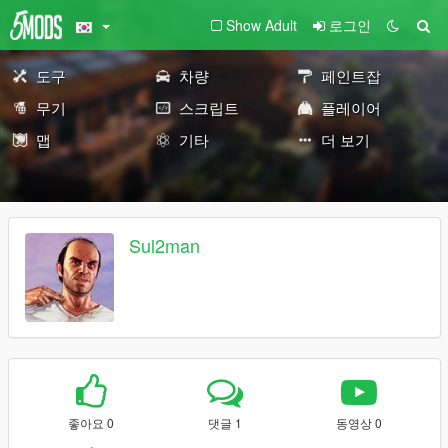
Show Adult
로그인
도구
차량
페인트잡
무기
스크립트
플레이어
맵
기타
더 보기
Sul2man
좋아요 0
댓글 1
동영상 0