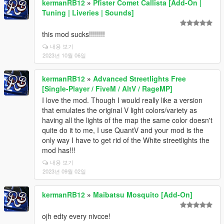
kermanRB12
»
Pfister Comet Callista [Add-On |
Tuning | Liveries | Sounds]
this mod sucks!!!!!!!!
내용 보기
2023년 10월 06일
kermanRB12
»
Advanced Streetlights Free
[Single-Player / FiveM / AltV / RageMP]
I love the mod. Though I would really like a version
that emulates the original V light colors/variety as
having all the lights of the map the same color doesn't
quite do it to me, I use QuantV and your mod is the
only way I have to get rid of the White streetlights the
mod has!!!
내용 보기
2023년 09월 02일
kermanRB12
»
Maibatsu Mosquito [Add-On]
ojh edty every nivcce!