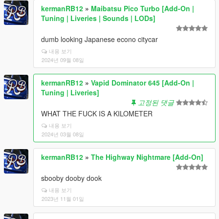
kermanRB12
»
Maibatsu Pico Turbo [Add-On |
Tuning | Liveries | Sounds | LODs]
dumb looking Japanese econo citycar
내용 보기
2024년 09월 08일
kermanRB12
»
Vapid Dominator 645 [Add-On |
Tuning | Liveries]
고정된 댓글
WHAT THE FUCK IS A KILOMETER
내용 보기
2024년 03월 08일
kermanRB12
»
The Highway Nightmare [Add-On]
sbooby dooby dook
내용 보기
2023년 11월 01일