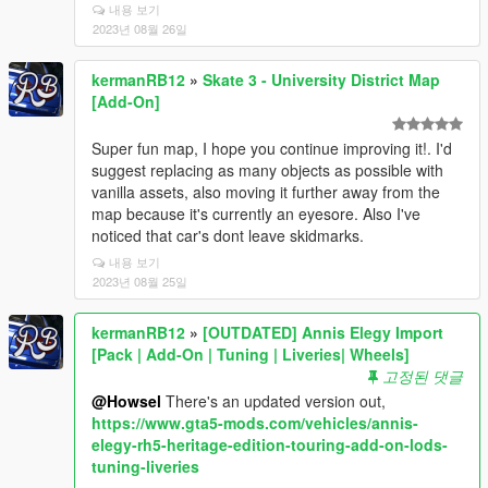
내용 보기
2023년 08월 26일
kermanRB12
»
Skate 3 - University District Map
[Add-On]
Super fun map, I hope you continue improving it!. I'd
suggest replacing as many objects as possible with
vanilla assets, also moving it further away from the
map because it's currently an eyesore. Also I've
noticed that car's dont leave skidmarks.
내용 보기
2023년 08월 25일
kermanRB12
»
[OUTDATED] Annis Elegy Import
[Pack | Add-On | Tuning | Liveries| Wheels]
고정된 댓글
@Howsel
There's an updated version out,
https://www.gta5-mods.com/vehicles/annis-
elegy-rh5-heritage-edition-touring-add-on-lods-
tuning-liveries