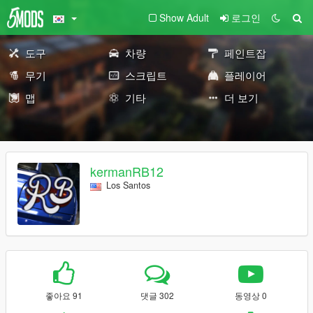
Show Adult
로그인
도구
차량
페인트잡
무기
스크립트
플레이어
맵
기타
더 보기
kermanRB12
Los Santos
좋아요 91
댓글 302
동영상 0