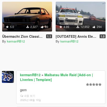
5.0
2,327
89
4.99
12,652
294
Übermacht Zion Classic Remake [ Add-On | Tuning | Liveries| Wheels]
[OUTDATED] Annis Elegy Import [Pack | Add-On | Tuning | Liveries| Wheels]
1.1
1.0
By
kermanRB12
By
kermanRB12
kermanRB12
»
Maibatsu Mule Raid [Add-on |
Liveries | Template]
gem
내용 보기
2025년 08월 10일