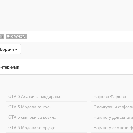
АЧ
ОРУЖЈА
 Верзии
ритериуми
GTA 5 Алатки за модирање
Најнови Фајлови
GTA 5 Модови за коли
Одликувани фајлов
GTA 5 скинови за возила
Најмногу допаднати
GTA 5 Модови за оружја
Најмногу симнати ф