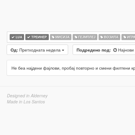
LUA
ТРЕИНЕР
МИСИЈА
ГЕЈМПЛЕЈ
ВОЗИЛА
ИГР
Од:
Претходната недела
Подредено под:
Најнови
Не беа најдени фајлови, пробај повторно и смени филтени к
Designed in Alderney
Made in Los Santos