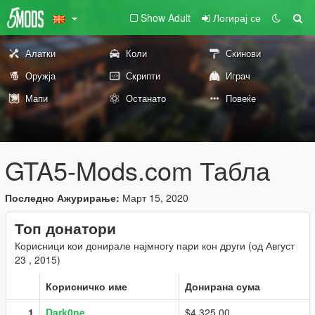
Show Adult
Логирај се
Алатки
Коли
Скинови
Оружја
Скрипти
Играч
Мапи
Останато
Повеќе
GTA5-Mods.com Табла
Последно Ажурирање:
Март 15, 2020
Топ донатори
Корисници кои донирале најмногу пари кон други (од Август
23 , 2015)
Корисничко име
Донирана сума
1
Dark0ne
$4,325.00