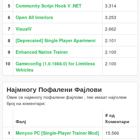
5
Community Script Hook V .NET
3.314
6
Open All Interiors
3.253
7
VisualV
2.662
8
[Deprecated] Single Player Apartment
2.101
9
Enhanced Native Trainer
2.100
10
Gameconfig (1.0.1868.0) for Limitless
2.100
Vehicles
Најмногу Пофалени Фајлови
Овие се најмногу пофалени фајлови , тие имаат најголем
број на коментари:
# од
Фалј
Коментари
1
Menyoo PC [Single-Player Trainer Mod]
15.566