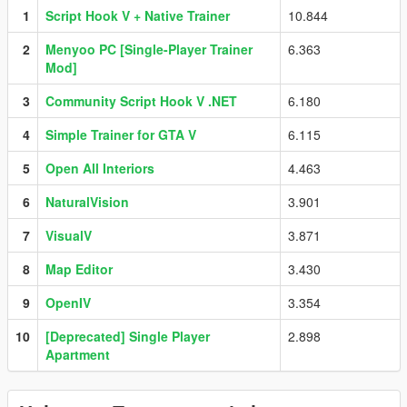
1
Script Hook V + Native Trainer
10.844
2
Menyoo PC [Single-Player Trainer
6.363
Mod]
3
Community Script Hook V .NET
6.180
4
Simple Trainer for GTA V
6.115
5
Open All Interiors
4.463
6
NaturalVision
3.901
7
VisualV
3.871
8
Map Editor
3.430
9
OpenIV
3.354
10
[Deprecated] Single Player
2.898
Apartment