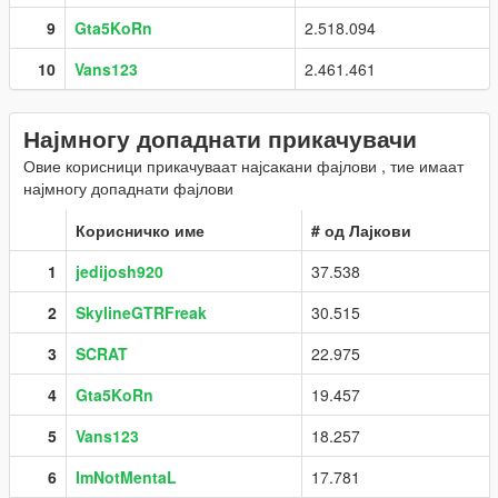
9
Gta5KoRn
2.518.094
10
Vans123
2.461.461
Најмногу допаднати прикачувачи
Овие корисници прикачуваат најсакани фајлови , тие имаат
најмногу допаднати фајлови
Корисничко име
# од Лајкови
1
jedijosh920
37.538
2
SkylineGTRFreak
30.515
3
SCRAT
22.975
4
Gta5KoRn
19.457
5
Vans123
18.257
6
ImNotMentaL
17.781