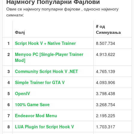
Најмногу Популарни Фајлови
Овие се најмногу популарни фајлови , односно најмногу
симнати:
# од
Фалј
Симнувања
1
Script Hook V + Native Trainer
8.507.734
2
Menyoo PC [Single-Player Trainer
4.913.622
Mod]
3
Community Script Hook V .NET
4.765.139
4
Simple Trainer for GTA V
4.093.906
5
OpenIV
3.798.438
6
100% Game Save
3.268.754
7
Endeavor Mod Menu
2.195.225
8
LUA Plugin for Script Hook V
1.703.317