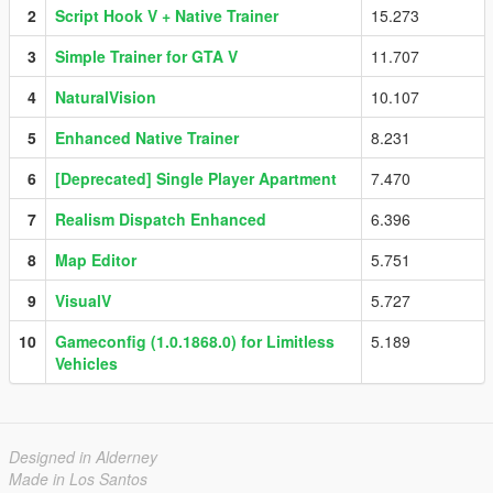
2
Script Hook V + Native Trainer
15.273
3
Simple Trainer for GTA V
11.707
4
NaturalVision
10.107
5
Enhanced Native Trainer
8.231
6
[Deprecated] Single Player Apartment
7.470
7
Realism Dispatch Enhanced
6.396
8
Map Editor
5.751
9
VisualV
5.727
10
Gameconfig (1.0.1868.0) for Limitless
5.189
Vehicles
Designed in Alderney
Made in Los Santos