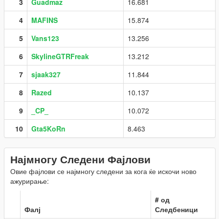
3
Guadmaz
16.681
4
MAFINS
15.874
5
Vans123
13.256
6
SkylineGTRFreak
13.212
7
sjaak327
11.844
8
Razed
10.137
9
_CP_
10.072
10
Gta5KoRn
8.463
Најмногу Следени Фајлови
Овие фајлови се најмногу следени за кога ќе искочи ново
ажурирање:
# од
Фалј
Следбеници