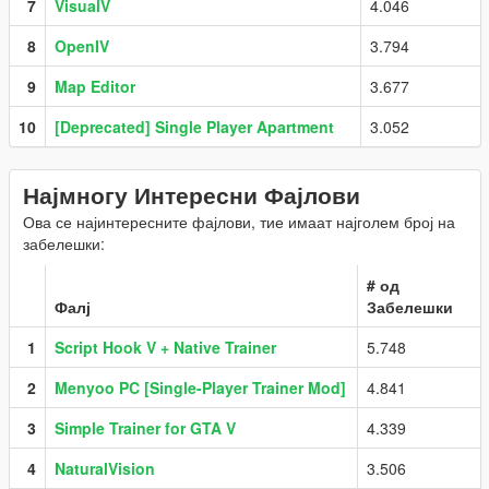
7
VisualV
4.046
8
OpenIV
3.794
9
Map Editor
3.677
10
[Deprecated] Single Player Apartment
3.052
Најмногу Интересни Фајлови
Ова се најинтересните фајлови, тие имаат најголем број на
забелешки:
# од
Фалј
Забелешки
1
Script Hook V + Native Trainer
5.748
2
Menyoo PC [Single-Player Trainer Mod]
4.841
3
Simple Trainer for GTA V
4.339
4
NaturalVision
3.506