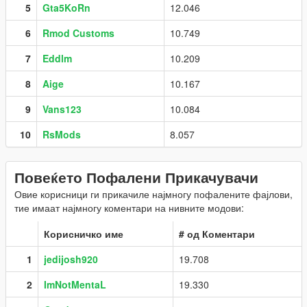
5
Gta5KoRn
12.046
6
Rmod Customs
10.749
7
Eddlm
10.209
8
Aige
10.167
9
Vans123
10.084
10
RsMods
8.057
Повеќето Пофалени Прикачувачи
Овие корисници ги прикачиле најмногу пофалените фајлови,
тие имаат најмногу коментари на нивните модови:
Корисничко име
# од Коментари
1
jedijosh920
19.708
2
ImNotMentaL
19.330