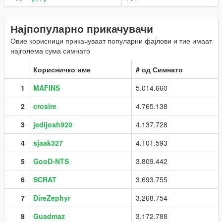
Најпопуларно прикачувачи
Овие корисници прикачуваат популарни фајлови и тие имаат
најголема сума симнато
Корисничко име
# од Симнато
1
MAFINS
5.014.660
2
crosire
4.765.138
3
jedijosh920
4.137.728
4
sjaak327
4.101.593
5
GooD-NTS
3.809.442
6
SCRAT
3.693.755
7
DireZephyr
3.268.754
8
Guadmaz
3.172.788