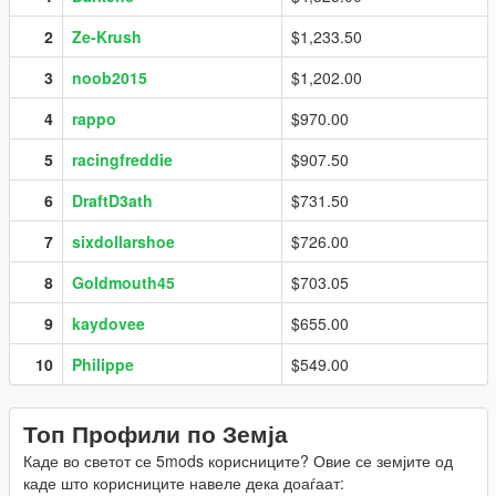
2
Ze-Krush
$1,233.50
3
noob2015
$1,202.00
4
rappo
$970.00
5
racingfreddie
$907.50
6
DraftD3ath
$731.50
7
sixdollarshoe
$726.00
8
Goldmouth45
$703.05
9
kaydovee
$655.00
10
Philippe
$549.00
Топ Профили по Земја
Каде во светот се 5mods корисниците? Овие се земјите од
каде што корисниците навеле дека доаѓаат: