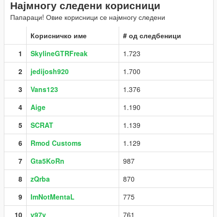
Најмногу следени корисници
Папараци! Овие корисници се најмногу следени
Корисничко име
# од следбеници
1
SkylineGTRFreak
1.723
2
jedijosh920
1.700
3
Vans123
1.376
4
Aige
1.190
5
SCRAT
1.139
6
Rmod Customs
1.129
7
Gta5KoRn
987
8
zQrba
870
9
ImNotMentaL
775
10
y97y
761