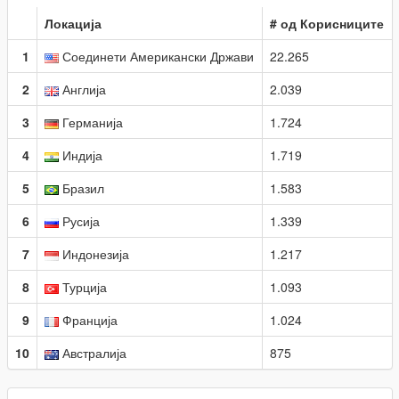
Локација
# од Корисниците
1
Соединети Американски Држави
22.265
2
Англија
2.039
3
Германија
1.724
4
Индија
1.719
5
Бразил
1.583
6
Русија
1.339
7
Индонезија
1.217
8
Турција
1.093
9
Франција
1.024
10
Австралија
875