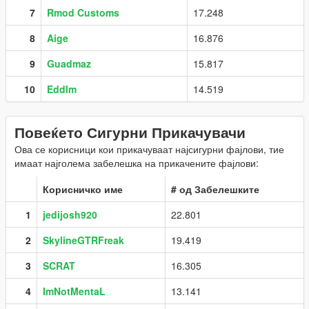
7
Rmod Customs
17.248
8
Aige
16.876
9
Guadmaz
15.817
10
Eddlm
14.519
Повеќето Сигурни Прикачувачи
Ова се корисници кои прикачуваат најсигурни фајлови, тие
имаат најголема забелешка на прикачените фајлови:
Корисничко име
# од Забелешките
1
jedijosh920
22.801
2
SkylineGTRFreak
19.419
3
SCRAT
16.305
4
ImNotMentaL
13.141