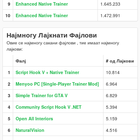
9
Enhanced Native Trainer
1.645.233
10
Enhanced Native Trainer
1.472.991
Најмногу Лајкнати Фајлови
Овие се најмногу сакани фајлови , тие имаат најмногу
лајкови:
Фалј
# од Лајкови
1
Script Hook V + Native Trainer
10.814
2
Menyoo PC [Single-Player Trainer Mod]
6.964
3
Simple Trainer for GTA V
6.829
4
Community Script Hook V .NET
5.394
5
Open All Interiors
5.159
6
NaturalVision
4.516