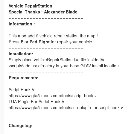
Vehicle RepairStation
Special Thanks : Alexander Blade
--------------------------------------------------
Information :
This mod add 6 vehicle repair station the map !
Press
E
or
Pad Right
for repair your vehicle !
--------------------------------------------------
Installation:
Simply place vehicleRepairStation.lua file inside the
\scripts\addins\ directory in your base GTAV install location.
--------------------------------------------------
Requirements:
Script Hook V
https://www.gta5-mods.com/tools/script-hook-v
LUA Plugin For Script Hook V :
https://www.gta5-mods.com/tools/lua-plugin-for-script-hook-v
--------------------------------------------------
Changelog: