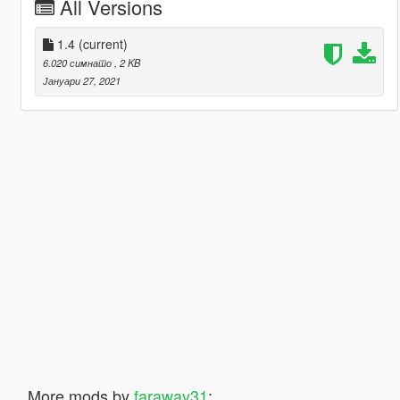
All Versions
1.4
(current)
6.020 симнато
, 2 KB
Јануари 27, 2021
More mods by
faraway31
: