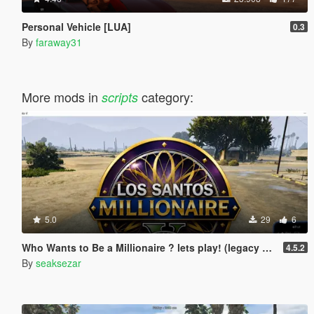
Personal Vehicle [LUA]
0.3
By
faraway31
More mods in
category:
scripts
5.0
29
6
Who Wants to Be a Millionaire ? lets play! (legacy and enhanced)
4.5.2
By
seaksezar