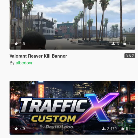
1.5
3
1
Valorant Reaver Kill Banner
3.6.7
By
albedovn
4.9
2.479
51