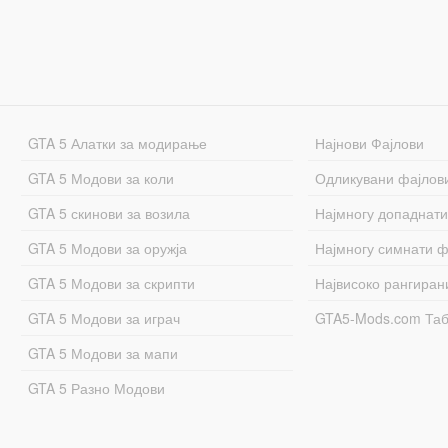
GTA 5 Алатки за модирање
Најнови Фајлови
GTA 5 Модови за коли
Одликувани фајлов
GTA 5 скинови за возила
Најмногу допаднати
GTA 5 Модови за оружја
Најмногу симнати ф
GTA 5 Модови за скрипти
Највисоко рангиран
GTA 5 Модови за играч
GTA5-Mods.com Та
GTA 5 Модови за мапи
GTA 5 Разно Модови