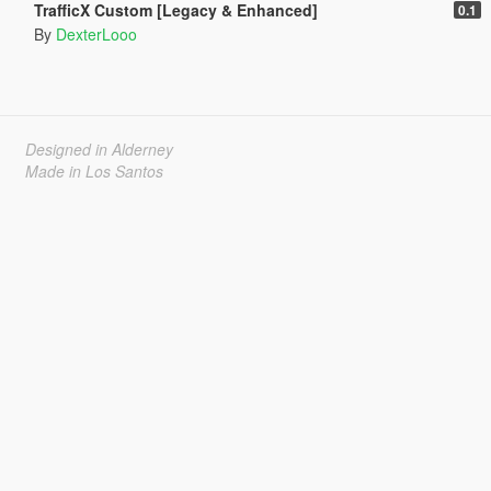
TrafficX Custom [Legacy & Enhanced]
0.1
By
DexterLooo
Designed in Alderney
Made in Los Santos