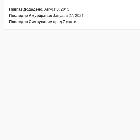
Август 3, 2015
Првпат Додадено:
Јануари 27, 2021
Последно Ажурирање:
пред 7 саати
Последно Симнување: