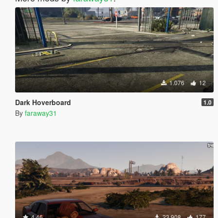
1.076
12
Dark Hoverboard
1.0
By
faraway31
4.46
23.908
177