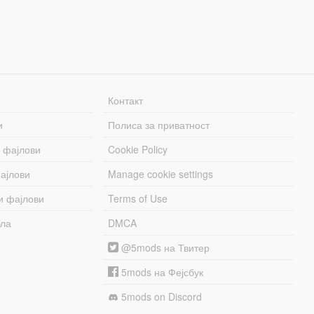
Контакт
и
Полиса за приватност
 фајлови
Cookie Policy
ајлови
Manage cookie settings
и фајлови
Terms of Use
бла
DMCA
@5mods на Твитер
5mods на Фејсбук
5mods on Discord