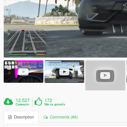
12.527
172
Симнато
Ми се допаѓа
Description
Comments (86)