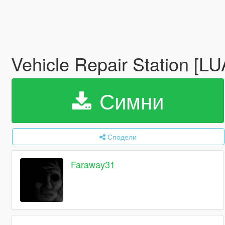
Vehicle Repair Station [L
Симни
Сподели
Faraway31