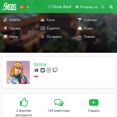
Show Adult
Логирај се
Алатки
Коли
Скинови
Оружја
Скрипти
Играч
Мапи
Останато
Повеќе
0zone
2 фајлови
149 коментари
5 видеа
допаднати