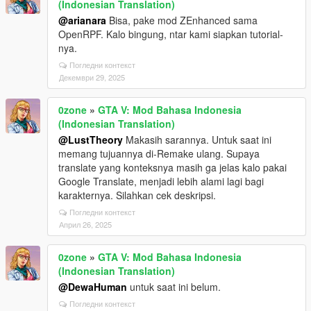
(Indonesian Translation)
@arianara
Bisa, pake mod ZEnhanced sama
OpenRPF. Kalo bingung, ntar kami siapkan tutorial-
nya.
Погледни контекст
Декември 29, 2025
0zone
»
GTA V: Mod Bahasa Indonesia
(Indonesian Translation)
@LustTheory
Makasih sarannya. Untuk saat ini
memang tujuannya di-Remake ulang. Supaya
translate yang konteksnya masih ga jelas kalo pakai
Google Translate, menjadi lebih alami lagi bagi
karakternya. Silahkan cek deskripsi.
Погледни контекст
Април 26, 2025
0zone
»
GTA V: Mod Bahasa Indonesia
(Indonesian Translation)
@DewaHuman
untuk saat ini belum.
Погледни контекст