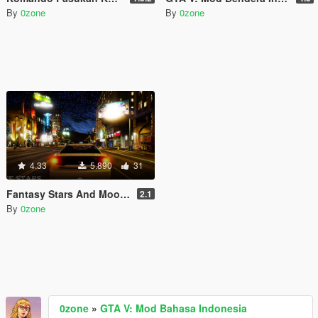
By
0zone
By
0zone
4.33
5.890
31
Fantasy Stars And Moon Pack
2.1
By
0zone
0zone
»
GTA V: Mod Bahasa Indonesia