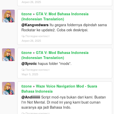
Април 26, 2025
0zone
»
GTA V: Mod Bahasa Indonesia
(Indonesian Translation)
@Kangvedwars
Itu gegara foldernya dipindah sama
Rockstar ke update2. Coba cek deskripsi.
Погледни контекст
Април 26, 2025
0zone
»
GTA V: Mod Bahasa Indonesia
(Indonesian Translation)
@Xyrotic
hapus folder "mods".
Погледни контекст
Март 5, 2025
0zone
»
Waze Voice Navigation Mod - Suara
Bahasa Indonesia
@Andiiiiiiii
Script mod-nya bukan dari kami. Buatan
I'm Not Mental. Di mod ini yang kami buat cuman
suaranya aja jadi Bahasa Indo.
Погледни контекст