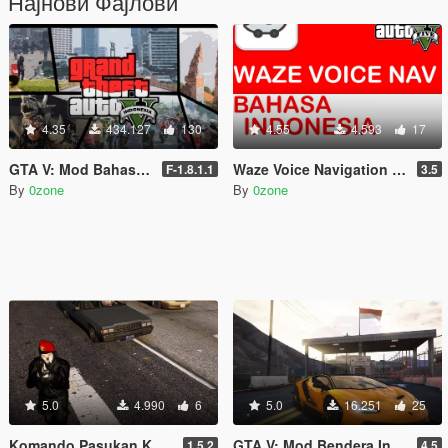
Најнови Фајлови
4.35
434.127
130
4.55
4.593
17
GTA V: Mod Bahasa Indonesia (Indonesian Translation)
Waze Voice Navigation Mod - Suara Bahasa Indonesia
F-1.8.1.1
3.5
By
0zone
By
0zone
5.0
4.990
6
5.0
16.251
25
Komando Pasukan Katak (KOPASKA) Indonesia [OUTDATED]
GTA V: Mod Bendera Indonesia (Indonesian Flag) [ADDON]
1.5.2
4.5