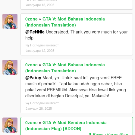
Февруари 15, 2025
0zone
»
GTA V: Mod Bahasa Indonesia
(Indonesian Translation)
@ReNNie
Understood. Thank you very much for your
help.
Погледни контекст
Февруари 12, 2025
0zone
»
GTA V: Mod Bahasa Indonesia
(Indonesian Translation)
@Patuy
Maaf, ya. Untuk saat ini, yang versi FREE
masih diperbaiki. Tapi kalau udah ngga sabar, bisa
pakai versi PREMIUM. Aksesnya bisa lewat link yang
disertakan di bagian Deskripsi, ya. Makasih!
Погледни контекст
Јануари 28, 2025
0zone
»
GTA V: Mod Bendera Indonesia
(Indonesian Flag) [ADDON]
Важен Коментар