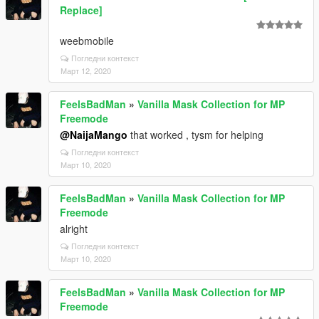
Replace]
weebmobile
Погледни контекст
Март 12, 2020
FeelsBadMan
»
Vanilla Mask Collection for MP
Freemode
@NaijaMango
that worked , tysm for helping
Погледни контекст
Март 10, 2020
FeelsBadMan
»
Vanilla Mask Collection for MP
Freemode
alright
Погледни контекст
Март 10, 2020
FeelsBadMan
»
Vanilla Mask Collection for MP
Freemode