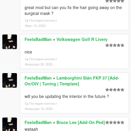
great mod but can you fix the hair going away on the
surgical mask ?
Погледни контекст
Март 10, 2020
FeelsBadMan
»
Volkswagen Golf R Livery
nice
Погледни контекст
Февруари 26, 2020
FeelsBadMan
»
Lamborghini Sián FKP 37 [Add-
On/OIV | Tuning | Template]
will you be updating the interior in the future ?
Погледни контекст
Февруари 15, 2020
FeelsBadMan
»
Bruce Lee [Add-On Ped]
wataah