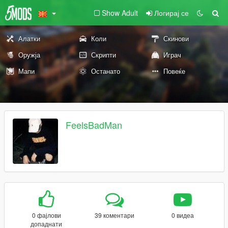
Show Adult
Логирај се
Алатки
Коли
Скинови
Оружја
Скрипти
Играч
Мапи
Останато
Повеќе
FeelsBadMan
0 фајлови
39 коментари
0 видеа
допаднати