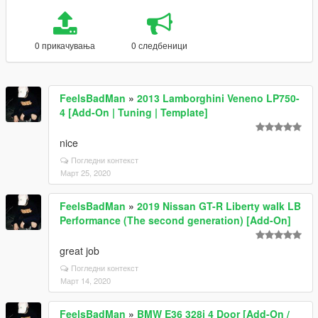
0 прикачувања
0 следбеници
FeelsBadMan
»
2013 Lamborghini Veneno LP750-
4 [Add-On | Tuning | Template]
nice
Погледни контекст
Март 25, 2020
FeelsBadMan
»
2019 Nissan GT-R Liberty walk LB
Performance (The second generation) [Add-On]
great job
Погледни контекст
Март 14, 2020
FeelsBadMan
»
BMW E36 328i 4 Door [Add-On /