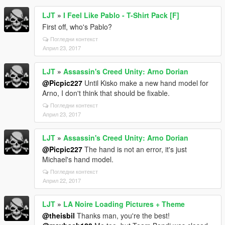
LJT
»
I Feel Like Pablo - T-Shirt Pack [F]
First off, who's Pablo?
Погледни контекст
Април 23, 2017
LJT
»
Assassin's Creed Unity: Arno Dorian
@Picpic227
Until Kisko make a new hand model for
Arno, I don't think that should be fixable.
Погледни контекст
Април 23, 2017
LJT
»
Assassin's Creed Unity: Arno Dorian
@Picpic227
The hand is not an error, it's just
Michael's hand model.
Погледни контекст
Април 22, 2017
LJT
»
LA Noire Loading Pictures + Theme
@theisbil
Thanks man, you're the best!