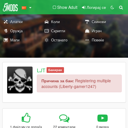
Show Adult
Логирај се
Алатки
Коли
Скинови
Оружја
Скрипти
Играч
Мапи
Останато
Повеќе
LJT
Баниран
Причина за бан:
Registering multiple
accounts (Liberty-gamer1247)
1 фајл му се допаѓа
22 коментари
0 видеа