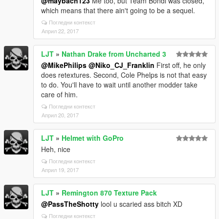
@maybach123
Me too, but Team Bondi was closed,
which means that there ain't going to be a sequel.
Погледни контекст
Април 22, 2017
LJT
»
Nathan Drake from Uncharted 3
@MikePhilips
@Niko_CJ_Franklin
First off, he only
does retextures. Second, Cole Phelps is not that easy
to do. You'll have to wait until another modder take
care of him.
Погледни контекст
Април 20, 2017
LJT
»
Helmet with GoPro
Heh, nice
Погледни контекст
Април 19, 2017
LJT
»
Remington 870 Texture Pack
@PassTheShotty
lool u scaried ass bitch XD
Погледни контекст