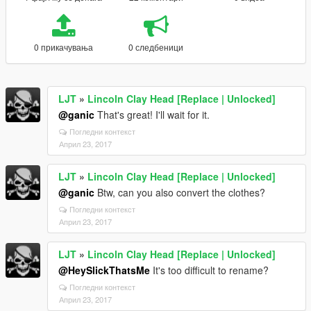
0 прикачувања
0 следбеници
LJT
»
Lincoln Clay Head [Replace | Unlocked]
@ganic
That's great! I'll wait for it.
Погледни контекст
Април 23, 2017
LJT
»
Lincoln Clay Head [Replace | Unlocked]
@ganic
Btw, can you also convert the clothes?
Погледни контекст
Април 23, 2017
LJT
»
Lincoln Clay Head [Replace | Unlocked]
@HeySlickThatsMe
It's too difficult to rename?
Погледни контекст
Април 23, 2017