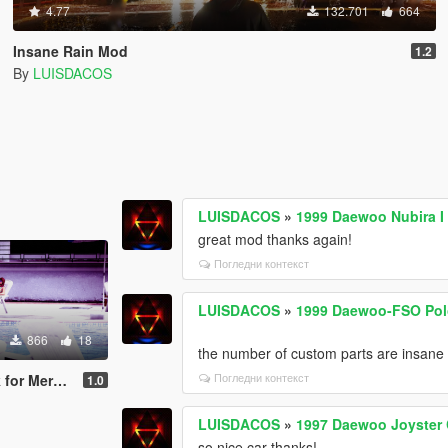
4.77
132.701
664
Insane Rain Mod
1.2
By
LUISDACOS
LUISDACOS
»
1999 Daewoo Nubira 
great mod thanks again!
Погледни контекст
LUISDACOS
»
1999 Daewoo-FSO Polo
866
18
the number of custom parts are insane x
Погледни контекст
 w140 600 SEL
1.0
LUISDACOS
»
1997 Daewoo Joyster 
so nice car thanks!