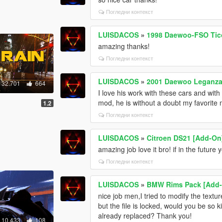
Погледни контекст
LUISDACOS
»
1998 Daewoo-FSO Tico
amazing thanks!
Погледни контекст
LUISDACOS
»
2001 Daewoo Leganza 
132.701
664
I love his work with these cars and with 
mod, he is without a doubt my favorite 
1.2
Погледни контекст
LUISDACOS
»
Citroen DS21 [Add-On
amazing job love it bro! if in the future
Погледни контекст
LUISDACOS
»
BMW Rims Pack [Add
nice job men,I tried to modify the text
but the file is locked, would you be so k
already replaced? Thank you!
10.433
108