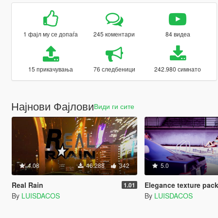
1 фајл му се допаѓа
245 коментари
84 видеа
15 прикачувања
76 следбеници
242.980 симнато
Најнови Фајлови
Види ги сите
4.08
46.288
342
5.0
Real Rain
Elegance texture pack for Mercedes
1.01
By
LUISDACOS
By
LUISDACOS