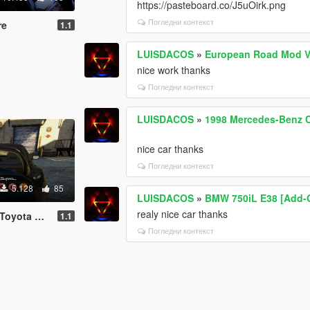
https://pasteboard.co/J5uOirk.png
Погледни контекст
re
1.1
LUISDACOS
»
European Road Mod V
nice work thanks
Погледни контекст
LUISDACOS
»
1998 Mercedes-Benz C 
nice car thanks
Погледни контекст
5.128
85
LUISDACOS
»
BMW 750iL E38 [Add-O
realy nice car thanks
ota Supra
1.1
Погледни контекст