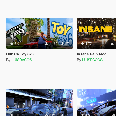
5.0
1.162
37
4.77
Dubsta Toy 6x6
Insane Rain Mod
By
LUISDACOS
By
LUISDACOS
5.0
3.215
51
4.5