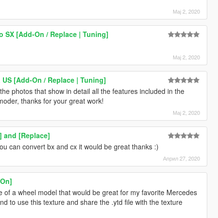
Мај 2, 2020
 SX [Add-On / Replace | Tuning]
Мај 2, 2020
US [Add-On / Replace | Tuning]
the photos that show in detail all the features included in the
moder, thanks for your great work!
Мај 2, 2020
] and [Replace]
 you can convert bx and cx it would be great thanks :)
Април 27, 2020
-On]
ure of a wheel model that would be great for my favorite Mercedes
ind to use this texture and share the .ytd file with the texture