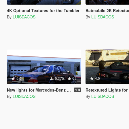
4K Optional Textures for the Tumbler
Batmobile 2K Retextu
By
LUISDACOS
By
LUISDACOS
5.0
5.375
62
4.5
New lights for Mercedes-Benz S600 w140
Retextured Lights for Toy
1.3
By
LUISDACOS
By
LUISDACOS