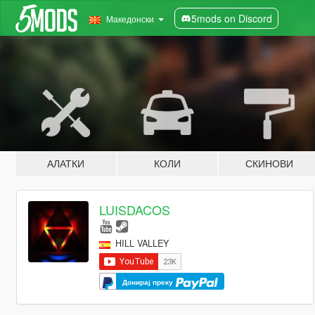
5mods on Discord
Македонски
АЛАТКИ
КОЛИ
СКИНОВИ
LUISDACOS
HILL VALLEY
Донирај преку