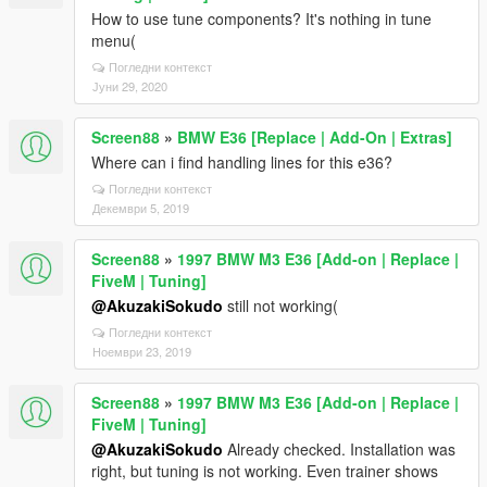
How to use tune components? It's nothing in tune
menu(
Погледни контекст
Јуни 29, 2020
Screen88
»
BMW E36 [Replace | Add-On | Extras]
Where can i find handling lines for this e36?
Погледни контекст
Декември 5, 2019
Screen88
»
1997 BMW M3 E36 [Add-on | Replace |
FiveM | Tuning]
@AkuzakiSokudo
still not working(
Погледни контекст
Ноември 23, 2019
Screen88
»
1997 BMW M3 E36 [Add-on | Replace |
FiveM | Tuning]
@AkuzakiSokudo
Already checked. Installation was
right, but tuning is not working. Even trainer shows