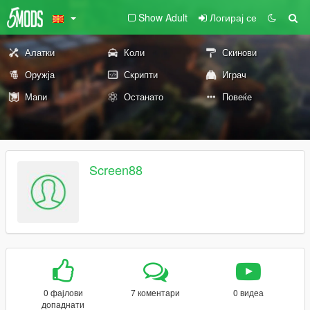
Show Adult
Логирај се
Алатки
Коли
Скинови
Оружја
Скрипти
Играч
Мапи
Останато
Повеќе
Screen88
0 фајлови
7 коментари
0 видеа
допаднати