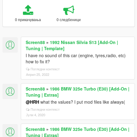
0 прикачувања
0 следбеници
Screen88
»
1992 Nissan Silvia S13 [Add-On |
Tuning | Template]
I have no sound of this car (engine, tyres,radio, etc)
how to fix it?
Погледни контекст
Април 25, 2022
Screen88
»
1986 BMW 325e Turbo (E30) [Add-On |
Tuning | Extras]
@HRH
what the values? I put mod files like always(
Погледни контекст
Јули 4, 2020
Screen88
»
1986 BMW 325e Turbo (E30) [Add-On |
Tuning | Extras]