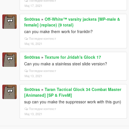
Погледни контекст
Мај 17, 2021
Sn00ras
»
Off-White™ varsity jackets [MP-male &
female] (replace) {9 total}
can you make them work for franklin?
Погледни контекст
Мај 16, 2021
Sn00ras
»
Texture for Jridah's Glock 17
Can you make a stainless steel slide version?
Погледни контекст
Мај 13, 2021
Sn00ras
»
Taran Tactical Glock 34 Combat Master
[Animated] [SP & FiveM]
sup can you make the suppressor work with this gun)
Погледни контекст
Мај 13, 2021