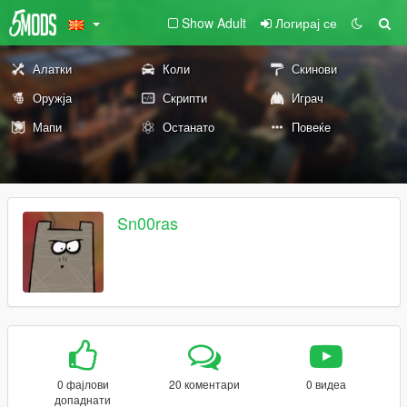
Show Adult
Логирај се
Алатки
Коли
Скинови
Оружја
Скрипти
Играч
Мапи
Останато
Повеќе
Sn00ras
0 фајлови
20 коментари
0 видеа
допаднати