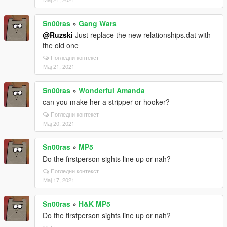
Sn00ras
»
Gang Wars
@Ruzski
Just replace the new relationships.dat with
the old one
Погледни контекст
Мај 21, 2021
Sn00ras
»
Wonderful Amanda
can you make her a stripper or hooker?
Погледни контекст
Мај 20, 2021
Sn00ras
»
MP5
Do the firstperson sights line up or nah?
Погледни контекст
Мај 17, 2021
Sn00ras
»
H&K MP5
Do the firstperson sights line up or nah?