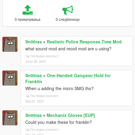
0 прикачувања
0 следбеници
Sn00ras
»
Realistic Police Response Time Mod
what sound mod and recoil mod are u using?
Погледни контекст
Јули 26, 2021
Sn00ras
»
One-Handed Gangster Hold for
Franklin
When u adding the micro SMG tho?
Погледни контекст
Мај 21, 2021
Sn00ras
»
Mechanix Gloves [EUP]
Could you make these for franklin?
Погледни контекст
Мај 21, 2021