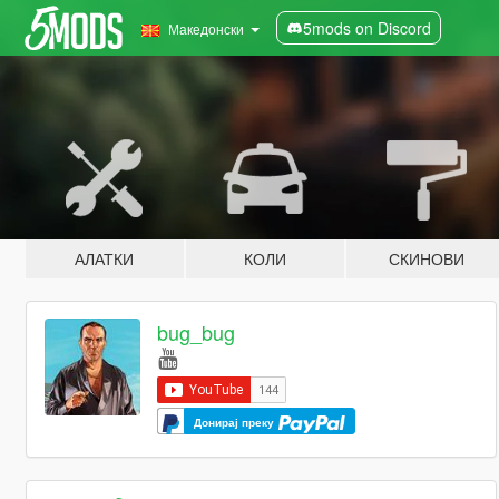
5mods on Discord
Македонски
АЛАТКИ
КОЛИ
СКИНОВИ
bug_bug
Донирај преку