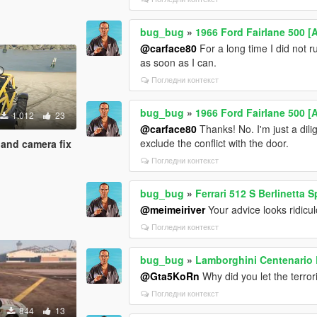
bug_bug
»
1966 Ford Fairlane 500 [
@carface80
For a long time I did not r
as soon as I can.
Погледни контекст
bug_bug
»
1966 Ford Fairlane 500 [
1.012
23
@carface80
Thanks! No. I'm just a dili
exclude the conflict with the door.
 and camera fix
Погледни контекст
bug_bug
»
Ferrari 512 S Berlinetta S
@meimeiriver
Your advice looks ridicu
Погледни контекст
bug_bug
»
Lamborghini Centenario 
@Gta5KoRn
Why did you let the terro
Погледни контекст
844
13