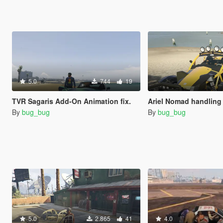
5.0
744
19
TVR Sagaris Add-On Animation fix.
Ariel Nomad handling
By
bug_bug
By
bug_bug
5.0
2.865
41
4.0