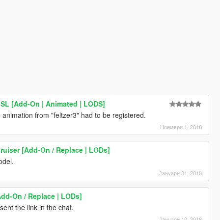
SL [Add-On | Animated | LODS]
e animation from "feltzer3" had to be registered.
Ноември 1, 2018
ruiser [Add-On / Replace | LODs]
odel.
Јануари 31, 2018
Add-On / Replace | LODs]
ent the link in the chat.
Јануари 10, 2018