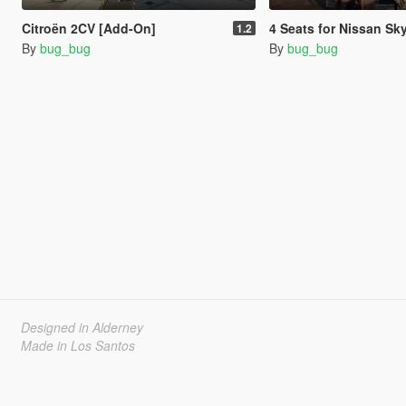
Citroën 2CV [Add-On]
4 Seats for Nissan Skyline R34 25
1.2
By
bug_bug
By
bug_bug
Designed in Alderney
Made in Los Santos