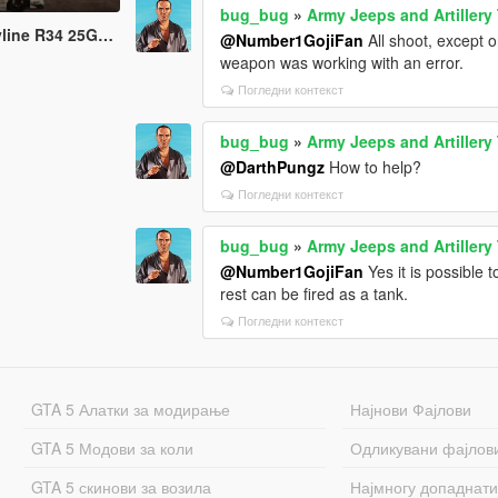
bug_bug
»
Army Jeeps and Artillery 
GT Turbo URAS (ER34)
@Number1GojiFan
All shoot, except o
weapon was working with an error.
Погледни контекст
bug_bug
»
Army Jeeps and Artillery 
@DarthPungz
How to help?
Погледни контекст
bug_bug
»
Army Jeeps and Artillery 
@Number1GojiFan
Yes it is possible 
rest can be fired as a tank.
Погледни контекст
GTA 5 Алатки за модирање
Најнови Фајлови
GTA 5 Модови за коли
Одликувани фајлов
GTA 5 скинови за возила
Најмногу допаднати