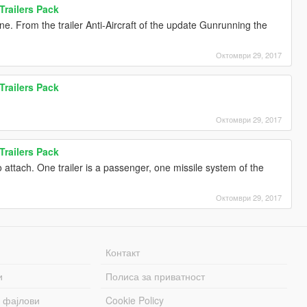
Trailers Pack
ne. From the trailer Anti-Aircraft of the update Gunrunning the
Октомври 29, 2017
Trailers Pack
Октомври 29, 2017
Trailers Pack
to attach. One trailer is a passenger, one missile system of the
Октомври 29, 2017
Контакт
и
Полиса за приватност
 фајлови
Cookie Policy