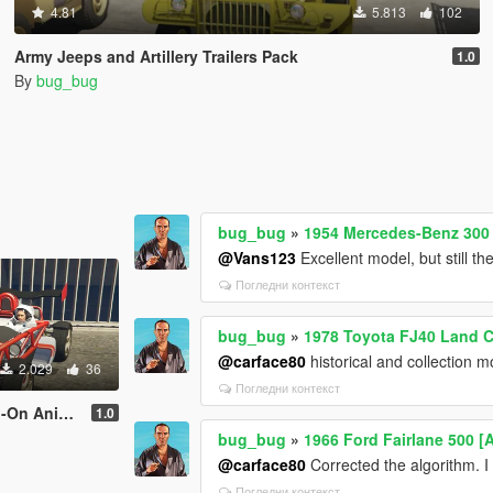
4.81
5.813
102
Army Jeeps and Artillery Trailers Pack
1.0
By
bug_bug
bug_bug
»
1954 Mercedes-Benz 300 
@Vans123
Excellent model, but still th
Погледни контекст
bug_bug
»
1978 Toyota FJ40 Land C
@carface80
historical and collection m
2.029
36
Погледни контекст
mation fix.
1.0
bug_bug
»
1966 Ford Fairlane 500 [
@carface80
Corrected the algorithm. I s
Погледни контекст