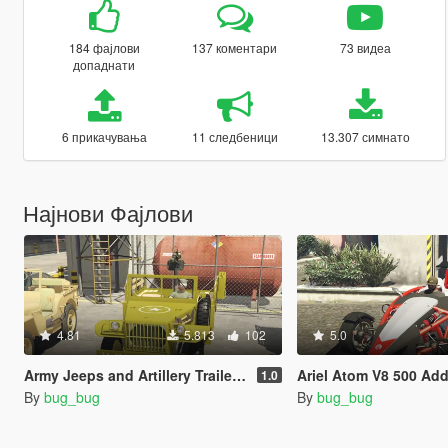
184 фајлови
137 коментари
73 видеа
допаднати
6 прикачувања
11 следбеници
13.307 симнато
Најнови Фајлови
4.81
5.813
102
5.0
Army Jeeps and Artillery Trailers Pack
Ariel Atom V8 500 Add-On Ani
1.0
By
bug_bug
By
bug_bug