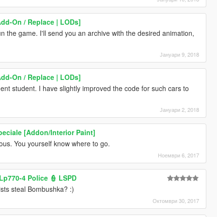
Add-On / Replace | LODs]
un the game. I'll send you an archive with the desired animation,
Јануари 9, 2018
Add-On / Replace | LODs]
gent student. I have slightly improved the code for such cars to
Јануари 2, 2018
peciale [Addon/Interior Paint]
lous. You yourself know where to go.
Ноември 6, 2017
Lp770-4 Police 👮 LSPD
rists steal Bombushka? :)
Октомври 30, 2017