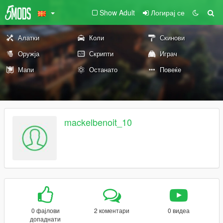
Show Adult
Логирај се
Алатки
Коли
Скинови
Оружја
Скрипти
Играч
Мапи
Останато
Повеќе
mackelbenoit_10
0 фајлови
2 коментари
0 видеа
допаднати