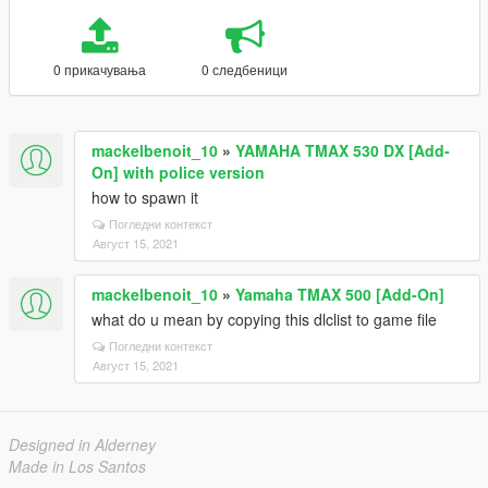
0 прикачувања
0 следбеници
mackelbenoit_10
»
YAMAHA TMAX 530 DX [Add-
On] with police version
how to spawn it
Погледни контекст
Август 15, 2021
mackelbenoit_10
»
Yamaha TMAX 500 [Add-On]
what do u mean by copying this dlclist to game file
Погледни контекст
Август 15, 2021
Designed in Alderney
Made in Los Santos