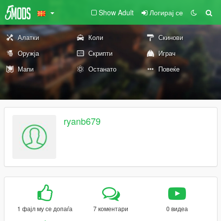
Show Adult
Логирај се
Алатки
Коли
Скинови
Оружја
Скрипти
Играч
Мапи
Останато
Повеќе
ryanb679
1 фајл му се допаѓа
7 коментари
0 видеа