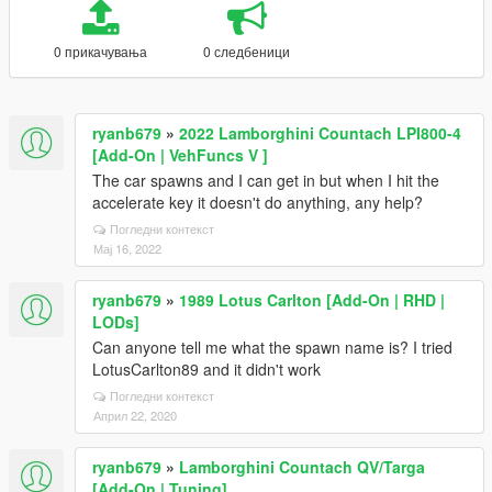
0 прикачувања
0 следбеници
ryanb679
»
2022 Lamborghini Countach LPI800-4
[Add-On | VehFuncs V ]
The car spawns and I can get in but when I hit the
accelerate key it doesn't do anything, any help?
Погледни контекст
Мај 16, 2022
ryanb679
»
1989 Lotus Carlton [Add-On | RHD |
LODs]
Can anyone tell me what the spawn name is? I tried
LotusCarlton89 and it didn't work
Погледни контекст
Април 22, 2020
ryanb679
»
Lamborghini Countach QV/Targa
[Add-On | Tuning]