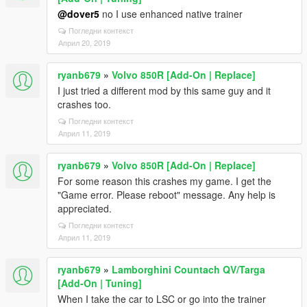
@dover5
no I use enhanced native trainer
Погледни контекст
Април 20, 2019
ryanb679
»
Volvo 850R [Add-On | Replace]
I just tried a different mod by this same guy and it
crashes too.
Погледни контекст
Април 11, 2019
ryanb679
»
Volvo 850R [Add-On | Replace]
For some reason this crashes my game. I get the
"Game error. Please reboot" message. Any help is
appreciated.
Погледни контекст
Април 11, 2019
ryanb679
»
Lamborghini Countach QV/Targa
[Add-On | Tuning]
When I take the car to LSC or go into the trainer