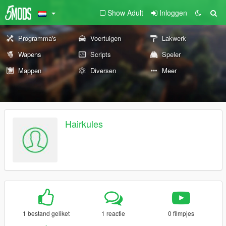
Show Adult
Inloggen
Programma's
Voertuigen
Lakwerk
Wapens
Scripts
Speler
Mappen
Diversen
Meer
Hairkules
1 bestand geliket
1 reactie
0 filmpjes