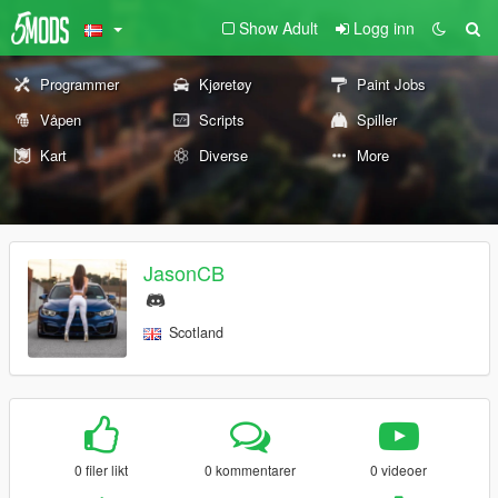
Show Adult
Logg inn
Programmer
Kjøretøy
Paint Jobs
Våpen
Scripts
Spiller
Kart
Diverse
More
JasonCB
Scotland
0 filer likt
0 kommentarer
0 videoer