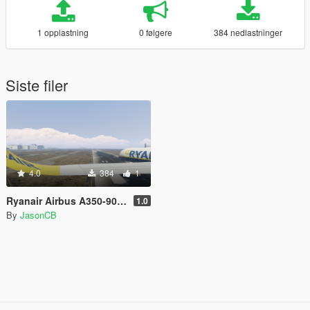
1 opplastning
0 følgere
384 nedlastninger
Siste filer
4.0
384
1
Ryanair Airbus A350-900XWB
1.0
By
JasonCB