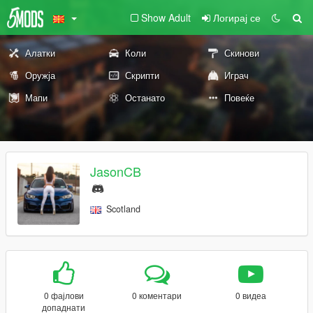
Show Adult
Логирај се
Алатки
Коли
Скинови
Оружја
Скрипти
Играч
Мапи
Останато
Повеќе
JasonCB
Scotland
0 фајлови
0 коментари
0 видеа
допаднати