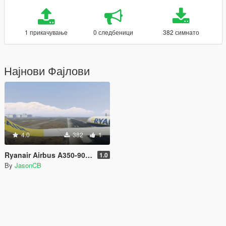
1 прикачување
0 следбеници
382 симнато
Најнови Фајлови
4.0
382
1
Ryanair Airbus A350-900XWB
1.0
By
JasonCB